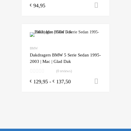
94,95
Toevoegen
€
Add to Wishlist
Add to Compare
BMW
Dakdragers BMW 5 Serie Sedan 1995-
2003 | Mac | Glad Dak
(0 reviews)
129,95
-
137,50
Opties sele
€
€