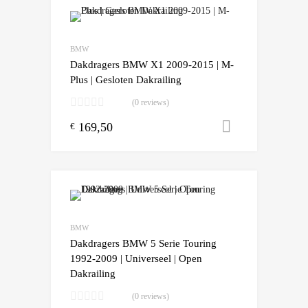
Add to Wishlist
Add to Compare
BMW
Dakdragers BMW X1 2009-2015 | M-
Plus | Gesloten Dakrailing
(0 reviews)
169,50
Toevoegen
€
Add to Wishlist
Add to Compare
BMW
Dakdragers BMW 5 Serie Touring
1992-2009 | Universeel | Open
Dakrailing
(0 reviews)