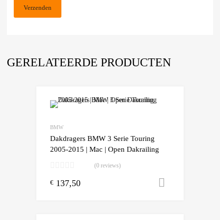
GERELATEERDE PRODUCTEN
Add to Wishlist
Add to Compare
BMW
Dakdragers BMW 3 Serie Touring
2005-2015 | Mac | Open Dakrailing
(0 reviews)
137,50
Toevoegen
€