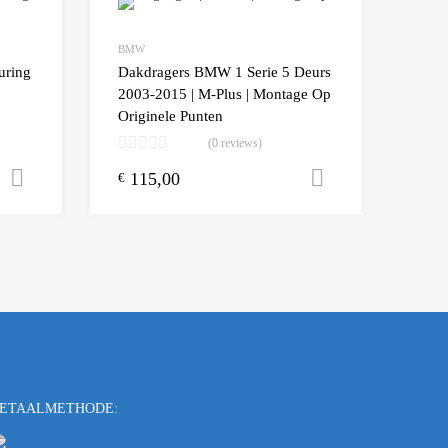
Add to Wishlist
Add to Wishlist
BMW
Add to Compare
Add t
uring
Dakdragers BMW 1 Serie 5 Deurs
2003-2015 | M-Plus | Montage Op
Originele Punten
(0 reviews)
115,00
Toevoegen aan winkelwagen
Toevoegen a
€
ETAALMETHODE: