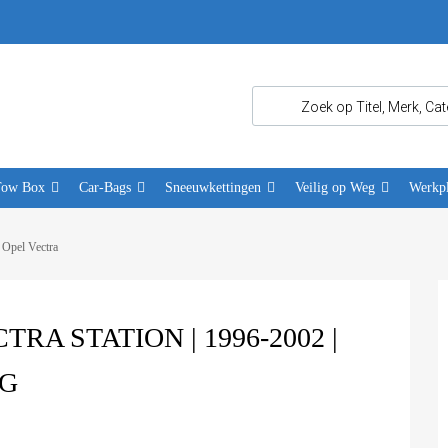
Tow Box
Car-Bags
Sneeuwkettingen
Veilig op Weg
Werkpl
 Opel Vectra
A STATION | 1996-2002 |
NG