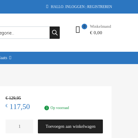
HALLO.
INLOGGEN
REGISTREREN
|
Winkelmand
0
€
0,00
aats
€
129,95
117,50
€
Op voorraad
Toevoegen aan winkelwagen