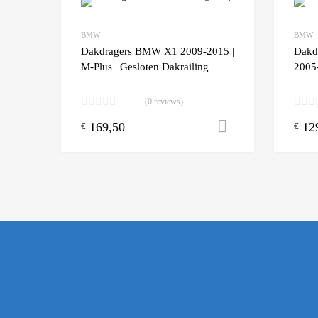
Add to Wishlist
BMW
BMW
Add to
Dakdragers BMW X1 2009-2015 |
Dakd
M-Plus | Gesloten Dakrailing
2005
(0 reviews)
169,50
12
Toevoegen aa
€
€