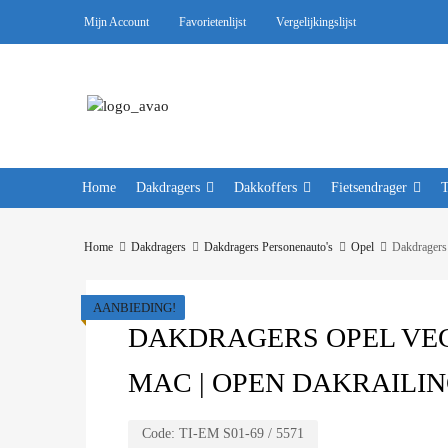
Mijn Account
Favorietenlijst
Vergelijkingslijst
Home
Dakdragers
Dakkoffers
Fietsendrager
Home
Dakdragers
Dakdragers Personenauto's
Opel
Dakdragers
AANBIEDING!
DAKDRAGERS OPEL VECTR
MAC | OPEN DAKRAILI
Code:
TI-EM S01-69 / 5571