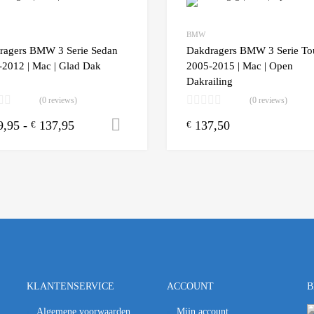
Add to Wishlist
BMW
 Compare
Add to Compare
ragers BMW 3 Serie Sedan
Dakdragers BMW 3 Serie To
-2012 | Mac | Glad Dak
2005-2015 | Mac | Open
Dakrailing
(0 reviews)
(0 reviews)
9,95
-
137,95
137,50
n winkelwagen
Opties selecteren
€
€
KLANTENSERVICE
ACCOUNT
B
Algemene voorwaarden
Mijn account