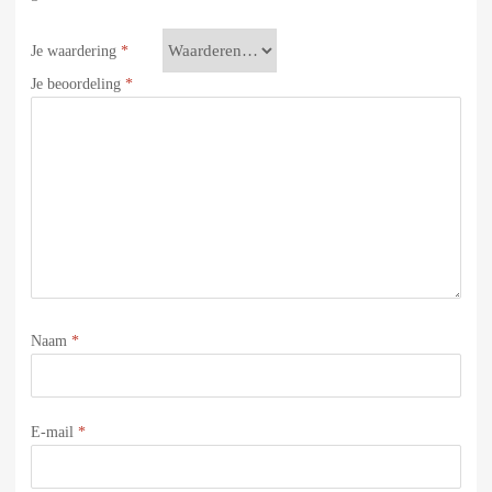
Je waardering
*
Je beoordeling
*
Naam
*
E-mail
*