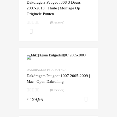
Dakdragers Peugeot 308 3 Deurs
2007-2013 | Thule | Montage Op
Originele Punten
(0 reviews)
Lees verder
Add to Wishlist
Add to Compare
DAKDRAGERS PEUGEOT 407
Dakdragers Peugeot 1007 2005-2009 |
Mac | Open Dakrailing
(0 reviews)
129,95
Toevoegen
€