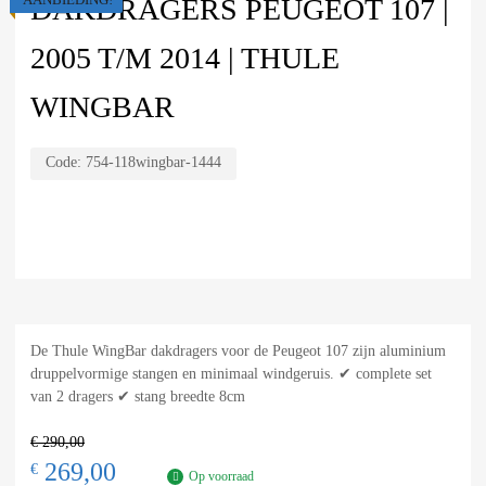
DAKDRAGERS PEUGEOT 107 |
2005 T/M 2014 | THULE
WINGBAR
Code:
754-118wingbar-1444
De Thule WingBar dakdragers voor de Peugeot 107 zijn aluminium
druppelvormige stangen en minimaal windgeruis. ✔ complete set
van 2 dragers ✔ stang breedte 8cm
€
290,00
269,00
€
Op voorraad