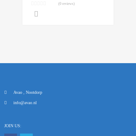
(0 reviews)
Lees verder
Avao , Nootdorp
info@avao.nl
JOIN US: