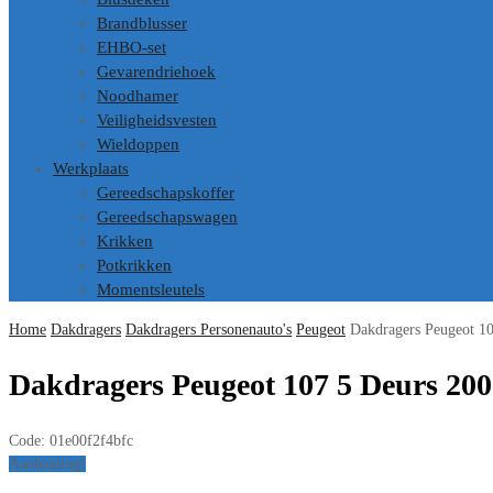
Brandblusser
EHBO-set
Gevarendriehoek
Noodhamer
Veiligheidsvesten
Wieldoppen
Werkplaats
Gereedschapskoffer
Gereedschapswagen
Krikken
Potkrikken
Momentsleutels
Home
Dakdragers
Dakdragers Personenauto's
Peugeot
Dakdragers Peugeot 1
Dakdragers Peugeot 107 5 Deurs 200
Code:
01e00f2f4bfc
Aanbieding!