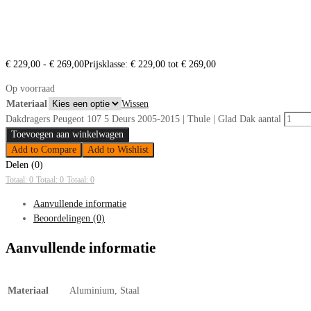
€
229,00
-
€
269,00
Prijsklasse: € 229,00 tot € 269,00
Op voorraad
Materiaal
Wissen
Dakdragers Peugeot 107 5 Deurs 2005-2015 | Thule | Glad Dak aantal
Toevoegen aan winkelwagen
Add to Compare
Add to Wishlist
Delen (0)
Totaal: 0
Totaal: 0
Totaal: 0
Aanvullende informatie
Beoordelingen (0)
Aanvullende informatie
Materiaal
Aluminium, Staal