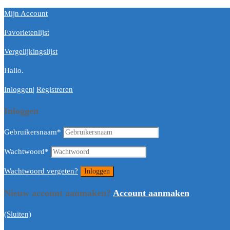
Mijn Account
Favorietenlijst
Vergelijkingslijst
Hallo.
Inloggen
|
Registreren
Inloggen
Gebruikersnaam
*
Wachtwoord
*
Wachtwoord vergeten?
Nieuw account aanmaken?
Account aanmaken
(Sluiten)