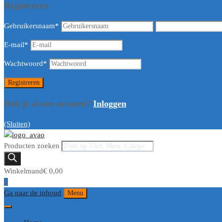
Registreren
Gebruikersnaam
*
E-mail
*
Wachtwoord
*
Heb je al een account?
Inloggen
(Sluiten)
Producten zoeken
Winkelmand
€
0,00
0
Ga naar de inhoud
Menu