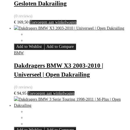
Gesloten Dakrailing
(0 reviews)
€
169,50
Toevoegen aan winkelwagen
Add to Wishlist
Add to Compare
BMW
Dakdragers BMW X3 2003-2010 |
Universeel | Open Dakrailing
(0 reviews)
€
94,95
Toevoegen aan winkelwagen
Add to Wishlist
Add to Compare