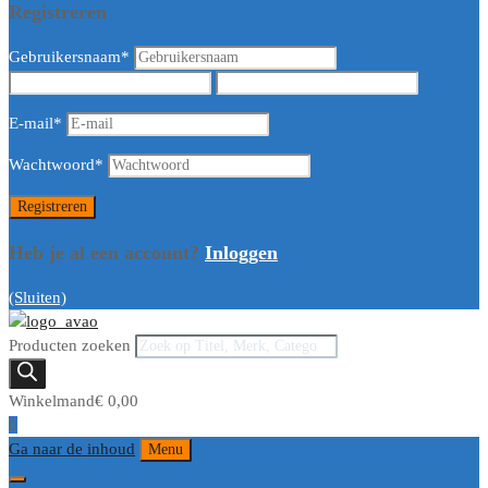
Registreren
Gebruikersnaam
*
E-mail
*
Wachtwoord
*
Heb je al een account?
Inloggen
(Sluiten)
Producten zoeken
Winkelmand
€
0,00
0
Ga naar de inhoud
Menu