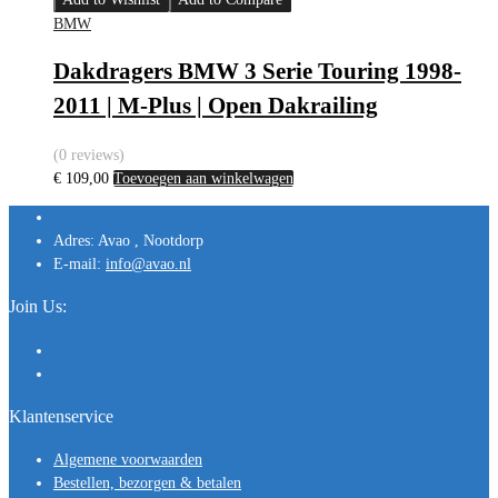
BMW
Dakdragers BMW 3 Serie Touring 1998-
2011 | M-Plus | Open Dakrailing
(0 reviews)
€
109,00
Toevoegen aan winkelwagen
Adres:
Avao , Nootdorp
E-mail:
info@avao.nl
Join Us:
Klantenservice
Algemene voorwaarden
Bestellen, bezorgen & betalen