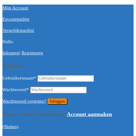
Mijn Account
Favorietenlijst
Vergelijkingslijst
Hallo.
Inloggen
|
Registreren
Inloggen
Gebruikersnaam
*
Wachtwoord
*
Wachtwoord vergeten?
Nieuw account aanmaken?
Account aanmaken
(Sluiten)