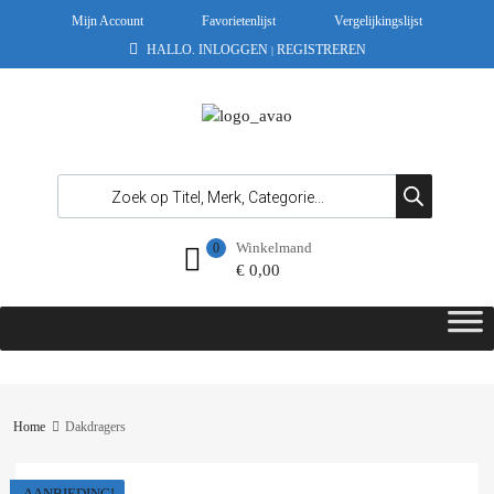
Mijn Account
Favorietenlijst
Vergelijkingslijst
HALLO.
INLOGGEN
REGISTREREN
|
Winkelmand
0
€
0,00
Home
Dakdragers
AANBIEDING!