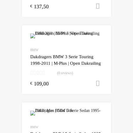
137,50
Toevoegen
€
Add to Wishlist
Add to Compare
BMW
Dakdragers BMW 3 Serie Touring
1998-2011 | M-Plus | Open Dakrailing
(0 reviews)
109,00
Toevoegen
€
Add to Wishlist
Add to Compare
BMW