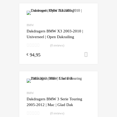
Add to Wishlist
Add to Compare
BMW
Dakdragers BMW X3 2003-2010 |
Universeel | Open Dakrailing
(0 reviews)
94,95
Toevoegen
€
Add to Wishlist
Add to Compare
BMW
Dakdragers BMW 3 Serie Touring
2005-2012 | Mac | Glad Dak
(0 reviews)