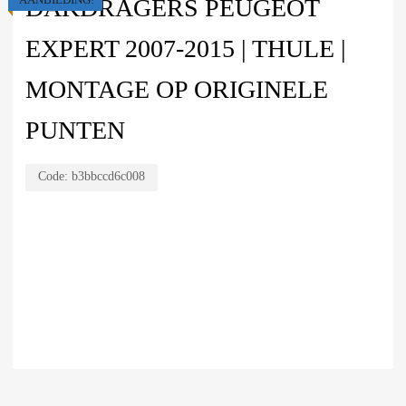
DAKDRAGERS PEUGEOT
EXPERT 2007-2015 | THULE |
MONTAGE OP ORIGINELE
PUNTEN
Code:
b3bbccd6c008