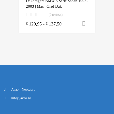
Dakdragers BMW 5 Serie Sedan 1995-
2003 | Mac | Glad Dak
(0 reviews)
129,95
-
137,50
Opties sele
€
€
Avao , Nootdorp
info@avao.nl