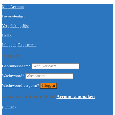
Mijn Account
Favorietenlijst
Vergelijkingslijst
Hallo.
Inloggen
|
Registreren
Inloggen
Gebruikersnaam
*
Wachtwoord
*
Wachtwoord vergeten?
Nieuw account aanmaken?
Account aanmaken
(Sluiten)