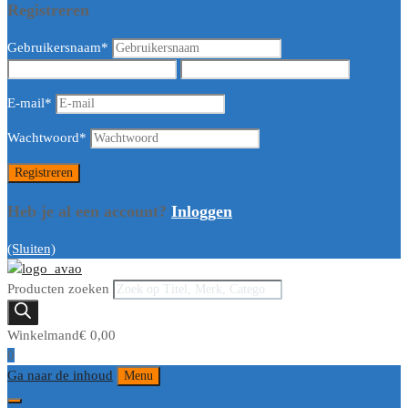
Registreren
Gebruikersnaam
*
E-mail
*
Wachtwoord
*
Heb je al een account?
Inloggen
(Sluiten)
Producten zoeken
Winkelmand
€
0,00
0
Ga naar de inhoud
Menu