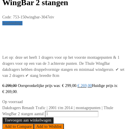
WingBar 2 stangen
Code:
753-150wingbar-3047eiv
Aanbieding!
Let op: deze set heeft 1 dragers voor op het voorste montagepunten & 1
dragers voor op een van de 3 achterste punten. De Thule WingBar
dakdragers hebben druppelvormige stangen en minimaal windgeruis. ✔ set
van 2 dragers ✔ stang breedte 8cm
€
299,00
Oorspronkelijke prijs was: € 299,00.
€
269,00
Huidige prijs is:
€ 269,00.
Op voorraad
Dakdragers Renault Trafic | 2001 t/m 2014 | montagepunten | Thule
WingBar 2 stangen aantal
Toevoegen aan winkelwagen
Add to Compare
Add to Wishlist