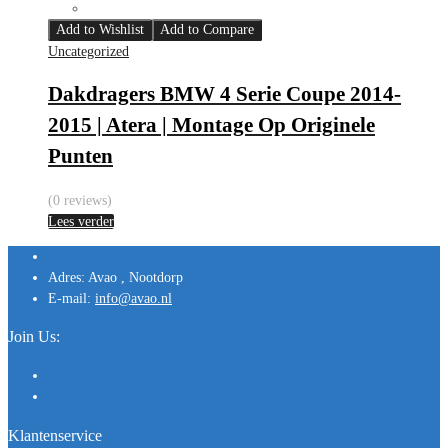
Add to Wishlist
Add to Compare
Uncategorized
Dakdragers BMW 4 Serie Coupe 2014-
2015 | Atera | Montage Op Originele
Punten
(0 reviews)
Lees verder
Adres:
Avao , Nootdorp
E-mail:
info@avao.nl
Join Us:
Klantenservice