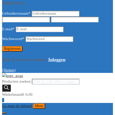
Registreren
Gebruikersnaam
*
E-mail
*
Wachtwoord
*
Heb je al een account?
Inloggen
(Sluiten)
Producten zoeken
Winkelmand
€
0,00
0
Ga naar de inhoud
Menu