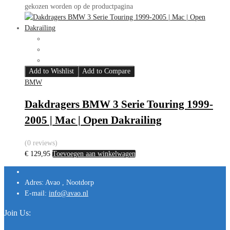
gekozen worden op de productpagina
Add to Wishlist
Add to Compare
BMW
Dakdragers BMW 3 Serie Touring 1999-
2005 | Mac | Open Dakrailing
(0 reviews)
€
129,95
Toevoegen aan winkelwagen
Adres:
Avao , Nootdorp
E-mail:
info@avao.nl
Join Us: