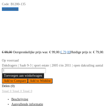
Code:
B1200-135
Aanbieding!
€
99,00
Oorspronkelijke prijs was: € 99,00.
€
79,00
Huidige prijs is: € 79,00.
Op voorraad
Dakdragers | Saab 9-3 | sport estate | 2005 t/m 2011 | open dakrailing aantal
Toevoegen aan winkelwagen
Add to Compare
Add to Wishlist
Delen (0)
Totaal: 0
Totaal: 0
Totaal: 0
Beschrijving
Aanvullende informatie