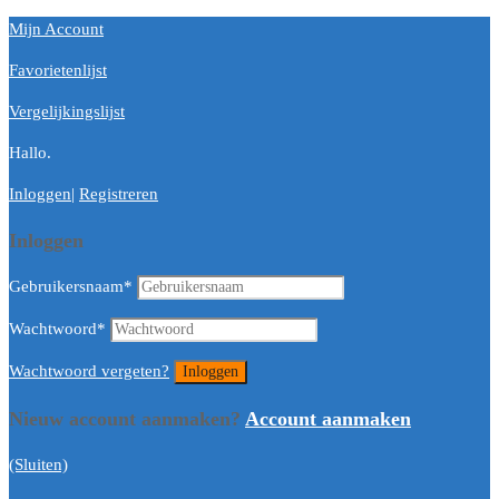
Mijn Account
Favorietenlijst
Vergelijkingslijst
Hallo.
Inloggen
|
Registreren
Inloggen
Gebruikersnaam
*
Wachtwoord
*
Wachtwoord vergeten?
Nieuw account aanmaken?
Account aanmaken
(Sluiten)