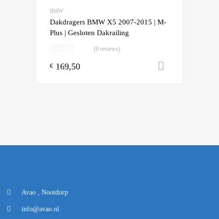
BMW
Dakdragers BMW X5 2007-2015 | M-
Plus | Gesloten Dakrailing
(0 reviews)
169,50
Toevoegen
€
Avao , Nootdorp
info@avao.nl