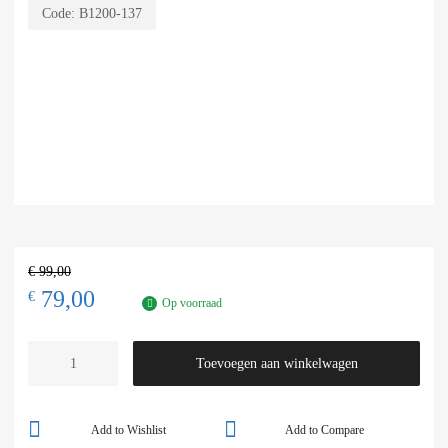
Code:
B1200-137
€
99,00
79,00
€
Op voorraad
Toevoegen aan winkelwagen
Add to Wishlist
Add to Compare