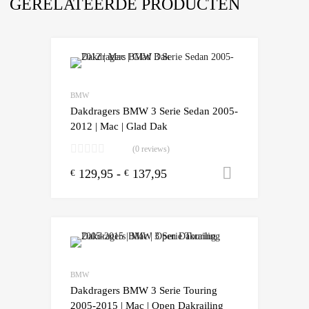
GERELATEERDE PRODUCTEN
BMW
Dakdragers BMW 3 Serie Sedan 2005-
2012 | Mac | Glad Dak
(0 reviews)
129,95
-
137,95
Opties sele
€
€
BMW
Dakdragers BMW 3 Serie Touring
2005-2015 | Mac | Open Dakrailing