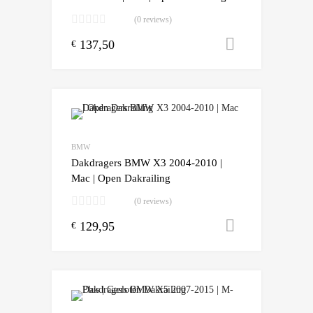
(0 reviews)
137,50
Toevoegen
€
BMW
Dakdragers BMW X3 2004-2010 |
Mac | Open Dakrailing
(0 reviews)
129,95
Toevoegen
€