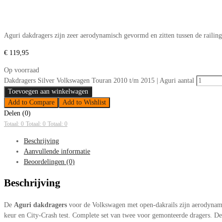
Aguri dakdragers zijn zeer aerodynamisch gevormd en zitten tussen de raili
€
119,95
Op voorraad
Dakdragers Silver Volkswagen Touran 2010 t/m 2015 | Aguri aantal
Toevoegen aan winkelwagen
Add to Compare
Add to Wishlist
Delen (0)
Totaal: 0
Totaal: 0
Totaal: 0
Beschrijving
Aanvullende informatie
Beoordelingen (0)
Beschrijving
De
Aguri dakdragers
voor de Volkswagen met open-dakrails zijn aerodynami
keur en City-Crash test. Complete set van twee voor gemonteerde dragers. De