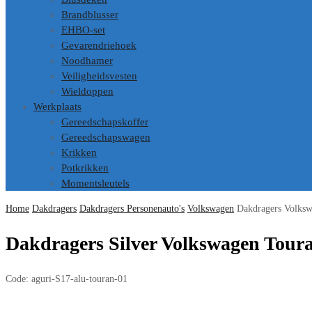
Brandblusser
EHBO-set
Gevarendriehoek
Noodhamer
Veiligheidsvesten
Wieldoppen
Werkplaats
Gereedschapskoffer
Gereedschapswagen
Krikken
Potkrikken
Momentsleutels
Home
Dakdragers
Dakdragers Personenauto's
Volkswagen
Dakdragers Volks
Dakdragers Silver Volkswagen Toura
Code:
aguri-S17-alu-touran-01