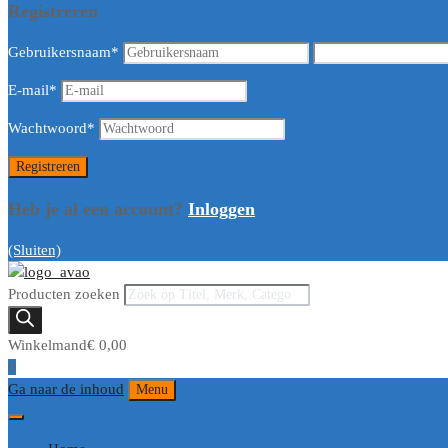
Registreren
Gebruikersnaam
*
E-mail
*
Wachtwoord
*
Heb je al een account?
Inloggen
(Sluiten)
Producten zoeken
Winkelmand
€
0,00
0
Ga naar de inhoud
Menu