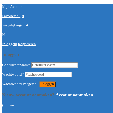
Mijn Account
Favorietenlijst
Vergelijkingslijst
Hallo.
Inloggen
|
Registreren
Inloggen
Gebruikersnaam
*
Wachtwoord
*
Wachtwoord vergeten?
Nieuw account aanmaken?
Account aanmaken
(Sluiten)