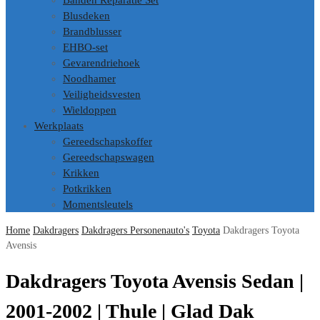
Banden Reparatie Set
Blusdeken
Brandblusser
EHBO-set
Gevarendriehoek
Noodhamer
Veiligheidsvesten
Wieldoppen
Werkplaats
Gereedschapskoffer
Gereedschapswagen
Krikken
Potkrikken
Momentsleutels
Home
Dakdragers
Dakdragers Personenauto's
Toyota
Dakdragers Toyota
Avensis
Dakdragers Toyota Avensis Sedan |
2001-2002 | Thule | Glad Dak