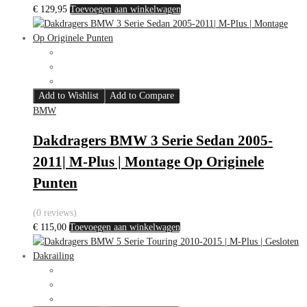
€
129,95
Toevoegen aan winkelwagen
Add to Wishlist
Add to Compare
BMW
Dakdragers BMW 3 Serie Sedan 2005-
2011| M-Plus | Montage Op Originele
Punten
(0 reviews)
€
115,00
Toevoegen aan winkelwagen