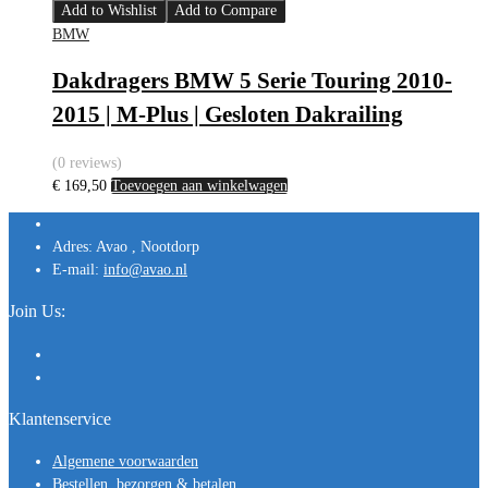
Add to Wishlist
Add to Compare
BMW
Dakdragers BMW 5 Serie Touring 2010-
2015 | M-Plus | Gesloten Dakrailing
(0 reviews)
€
169,50
Toevoegen aan winkelwagen
Adres:
Avao , Nootdorp
E-mail:
info@avao.nl
Join Us:
Klantenservice
Algemene voorwaarden
Bestellen, bezorgen & betalen