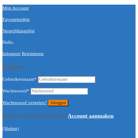
Mijn Account
Favorietenlijst
Vergelijkingslijst
Hallo.
Inloggen
|
Registreren
Inloggen
Gebruikersnaam
*
Wachtwoord
*
Wachtwoord vergeten?
Nieuw account aanmaken?
Account aanmaken
(Sluiten)