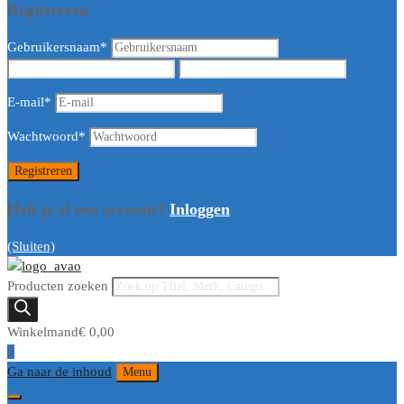
Registreren
Gebruikersnaam
*
E-mail
*
Wachtwoord
*
Heb je al een account?
Inloggen
(Sluiten)
Producten zoeken
Winkelmand
€
0,00
0
Ga naar de inhoud
Menu