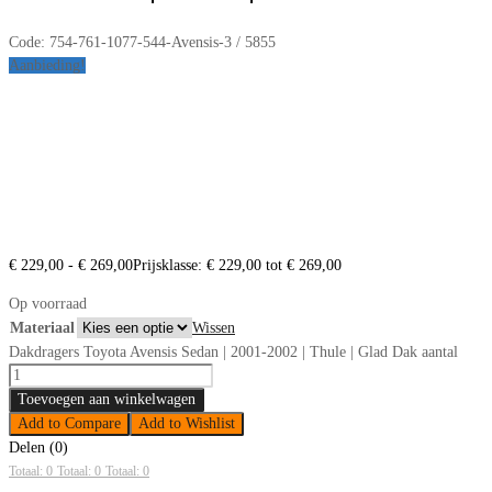
Code:
754-761-1077-544-Avensis-3 / 5855
Aanbieding!
€
229,00
-
€
269,00
Prijsklasse: € 229,00 tot € 269,00
Op voorraad
Materiaal
Wissen
Dakdragers Toyota Avensis Sedan | 2001-2002 | Thule | Glad Dak aantal
Toevoegen aan winkelwagen
Add to Compare
Add to Wishlist
Delen (0)
Totaal: 0
Totaal: 0
Totaal: 0