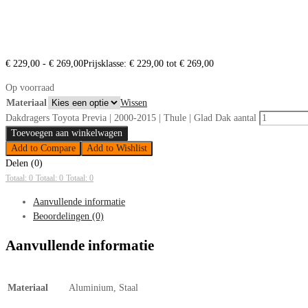
€
229,00
-
€
269,00
Prijsklasse: € 229,00 tot € 269,00
Op voorraad
Materiaal
Wissen
Dakdragers Toyota Previa | 2000-2015 | Thule | Glad Dak aantal
Toevoegen aan winkelwagen
Add to Compare
Add to Wishlist
Delen (0)
Totaal: 0
Totaal: 0
Totaal: 0
Aanvullende informatie
Beoordelingen (0)
Aanvullende informatie
Materiaal
Aluminium, Staal