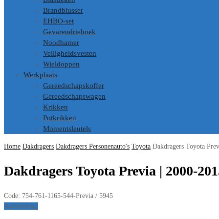
Brandblusser
EHBO-set
Gevarendriehoek
Noodhamer
Veiligheidsvesten
Wieldoppen
Werkplaats
Gereedschapskoffer
Gereedschapswagen
Krikken
Potkrikken
Momentsleutels
Home
Dakdragers
Dakdragers Personenauto's
Toyota
Dakdragers Toyota Prev
Dakdragers Toyota Previa | 2000-201
Code:
754-761-1165-544-Previa / 5945
Aanbieding!