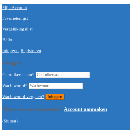
Mijn Account
Favorietenlijst
Vergelijkingslijst
Hallo.
Inloggen
|
Registreren
Inloggen
Gebruikersnaam
*
Wachtwoord
*
Wachtwoord vergeten?
Nieuw account aanmaken?
Account aanmaken
(Sluiten)