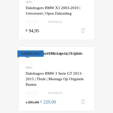
BMW
Dakdragers BMW X3 2003-2010 |
Universeel | Open Dakrailing
(0 reviews)
94,95
Toevoegen
€
AANBIEDING!
Add to Wishlist
Add to Compare
BMW
Dakdragers BMW 3 Serie GT 2013-
2015 | Thule | Montage Op Originele
Punten
(0 reviews)
229,00
Toevoegen
€
291,00
€