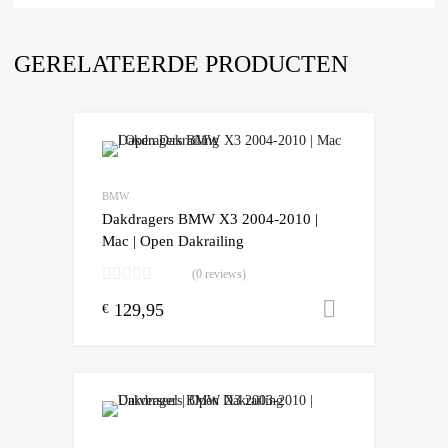
GERELATEERDE PRODUCTEN
Add to Wishlist
Add to Compare
BMW
Dakdragers BMW X3 2004-2010 |
Mac | Open Dakrailing
(0 reviews)
129,95
Toevoegen
€
Add to Wishlist
Add to Compare