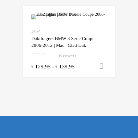
Add to Wishlist
Add to Compare
BMW
Dakdragers BMW 3 Serie Coupe
2006-2012 | Mac | Glad Dak
(0 reviews)
129,95
-
139,95
Opties sele
€
€