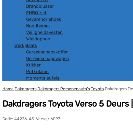
Brandblusser
EHBO-set
Gevarendriehoek
Noodhamer
Veiligheidsvesten
Wieldoppen
Werkplaats
Gereedschapskoffer
Gereedschapswagen
Krikken
Potkrikken
Momentsleutels
Home
Dakdragers
Dakdragers Personenauto's
Toyota
Dakdragers To
Dakdragers Toyota Verso 5 Deurs |
Code:
44226-AS-Verso / 6097