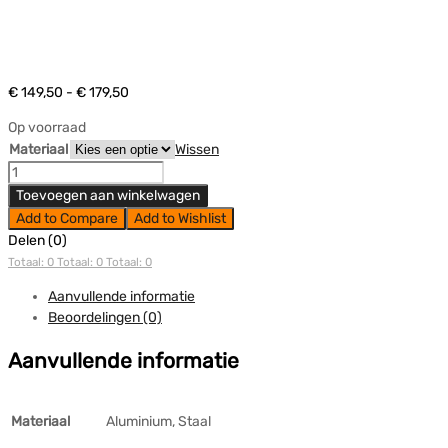
Prijsklasse:
€
149,50
-
€
179,50
€ 149,50
Op voorraad
tot
Materiaal
Wissen
€ 179,50
Dakdragers
Toyota
Toevoegen aan winkelwagen
Verso
Add to Compare
Add to Wishlist
5
Delen (0)
Deurs
Totaal: 0
Totaal: 0
Totaal: 0
|
2009-
Aanvullende informatie
2015
Beoordelingen (0)
|
Aanvullende informatie
Atera
|
Glad
Materiaal
Aluminium, Staal
Dak
aantal