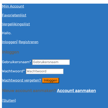
Mijn Account
Favorietenlijst
Vergelijkingslijst
Hallo.
Inloggen
|
Registreren
Inloggen
Gebruikersnaam
*
Wachtwoord
*
Wachtwoord vergeten?
Nieuw account aanmaken?
Account aanmaken
(Sluiten)