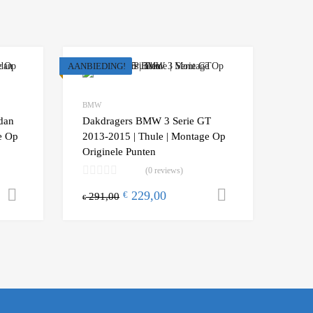
AANBIEDING!
Add to Wishlist
Add to Wishlist
BMW
Add to Compare
Add t
dan
Dakdragers BMW 3 Serie GT
e Op
2013-2015 | Thule | Montage Op
Originele Punten
(0 reviews)
229,00
Toevoegen aan winkelwagen
Toevoegen a
€
291,00
€