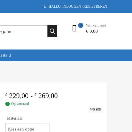
HALLO.
INLOGGEN
REGISTREREN
|
Winkelmand
0
€
0,00
aats
229,00
-
269,00
€
€
Op voorraad
WISSEN
Materiaal