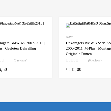
Add to Wishlist
BMW
 Compare
Add to Compare
ragers BMW X5 2007-2015 |
Dakdragers BMW 3 Serie Se
s | Gesloten Dakrailing
2005-2011| M-Plus | Montag
Originele Punten
(0 reviews)
(0 reviews)
9,50
115,00
n winkelwagen
Toevoegen aan winkelwagen
€