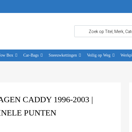
Tow Box
Car-Bags
Sneeuwkettingen
Veilig op Weg
Werkpl
EN CADDY 1996-2003 |
INELE PUNTEN