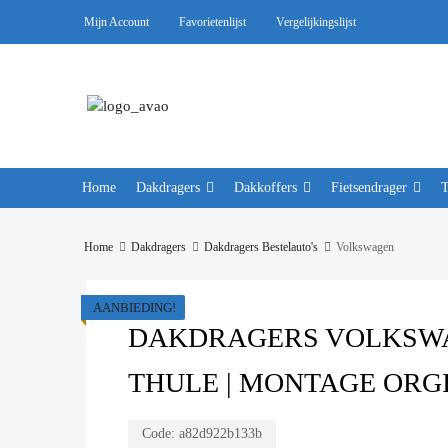
Mijn Account
Favorietenlijst
Vergelijkingslijst
Home
Dakdragers
Dakkoffers
Fietsendrager
Home
Dakdragers
Dakdragers Bestelauto's
Volkswagen
AANBIEDING!
DAKDRAGERS VOLKSWAG
THULE | MONTAGE ORG
Code:
a82d922b133b