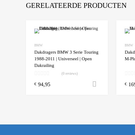
GERELATEERDE PRODUCTEN
Add to Wishlist
BMW
BMW
Add to
Dakdragers BMW 3 Serie Touring
Dakd
1988-2011 | Universeel | Open
M-Plu
Dakrailing
(0 reviews)
94,95
16
Toevoegen aa
€
€