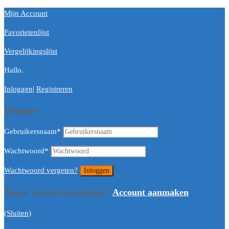
Mijn Account
Favorietenlijst
Vergelijkingslijst
Hallo.
Inloggen
|
Registreren
Inloggen
Gebruikersnaam
*
Wachtwoord
*
Wachtwoord vergeten?
Nieuw account aanmaken?
Account aanmaken
(Sluiten)