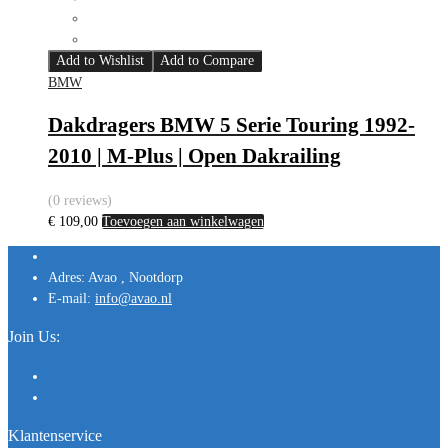
Add to Wishlist
Add to Compare
BMW
Dakdragers BMW 5 Serie Touring 1992-
2010 | M-Plus | Open Dakrailing
(0 reviews)
€
109,00
Toevoegen aan winkelwagen
Adres:
Avao , Nootdorp
E-mail:
info@avao.nl
Join Us:
Klantenservice