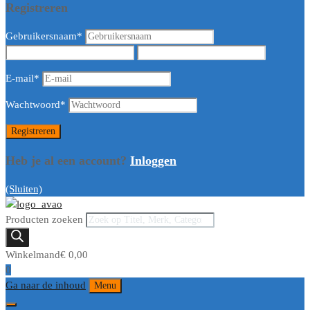
Registreren
Gebruikersnaam
*
E-mail
*
Wachtwoord
*
Heb je al een account?
Inloggen
(Sluiten)
Producten zoeken
Winkelmand
€
0,00
0
Ga naar de inhoud
Menu