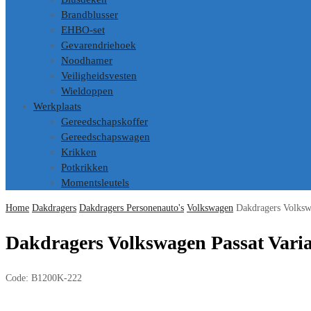
Brandblusser
EHBO-set
Gevarendriehoek
Noodhamer
Veiligheidsvesten
Wieldoppen
Werkplaats
Gereedschapskoffer
Gereedschapswagen
Krikken
Potkrikken
Momentsleutels
Home
Dakdragers
Dakdragers Personenauto's
Volkswagen
Dakdragers Volksw
Dakdragers Volkswagen Passat Varia
Code:
B1200K-222