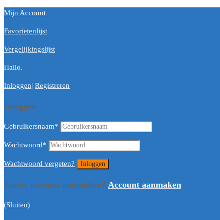
Mijn Account
Favorietenlijst
Vergelijkingslijst
Hallo.
Inloggen
|
Registreren
Inloggen
Gebruikersnaam
*
Wachtwoord
*
Wachtwoord vergeten?
Nieuw account aanmaken?
Account aanmaken
(Sluiten)