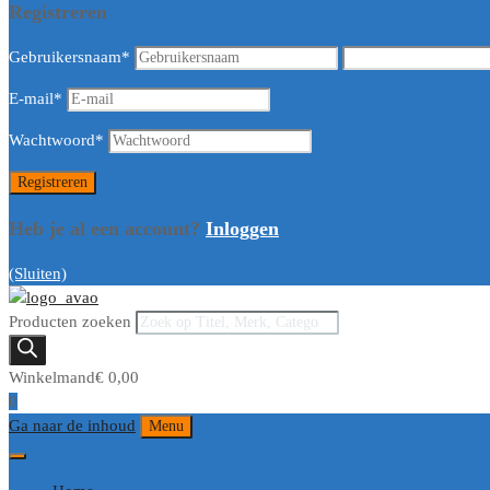
Registreren
Gebruikersnaam
*
E-mail
*
Wachtwoord
*
Heb je al een account?
Inloggen
(Sluiten)
Producten zoeken
Winkelmand
€
0,00
0
Ga naar de inhoud
Menu