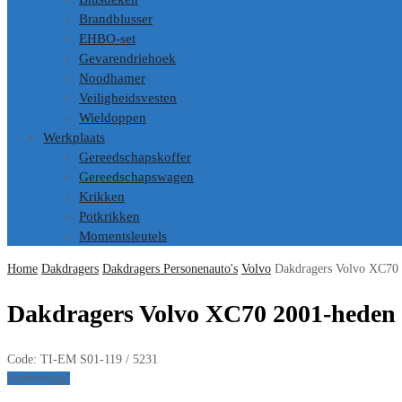
Brandblusser
EHBO-set
Gevarendriehoek
Noodhamer
Veiligheidsvesten
Wieldoppen
Werkplaats
Gereedschapskoffer
Gereedschapswagen
Krikken
Potkrikken
Momentsleutels
Home
Dakdragers
Dakdragers Personenauto's
Volvo
Dakdragers Volvo XC70
Dakdragers Volvo XC70 2001-heden 
Code:
TI-EM S01-119 / 5231
Aanbieding!