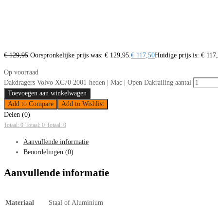
€
129,95
Oorspronkelijke prijs was: € 129,95.
€
117,50
Huidige prijs is: € 117
Op voorraad
Dakdragers Volvo XC70 2001-heden | Mac | Open Dakrailing aantal
Toevoegen aan winkelwagen
Add to Compare
Add to Wishlist
Delen (0)
Totaal: 0
Totaal: 0
Totaal: 0
Aanvullende informatie
Beoordelingen (0)
Aanvullende informatie
Materiaal
Staal of Aluminium