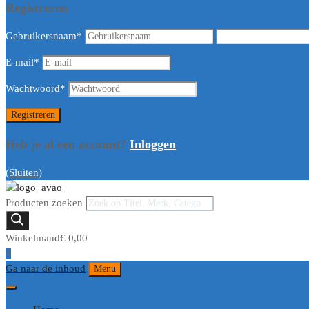
Registreren
Gebruikersnaam
*
E-mail
*
Wachtwoord
*
Heb je al een account?
Inloggen
(Sluiten)
Producten zoeken
Winkelmand
€
0,00
0
Ga naar de inhoud
Menu