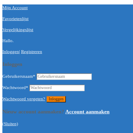
Mijn Account
Favorietenlijst
Vergelijkingslijst
Hallo.
Inloggen
|
Registreren
Inloggen
Gebruikersnaam
*
Wachtwoord
*
Wachtwoord vergeten?
Nieuw account aanmaken?
Account aanmaken
(Sluiten)