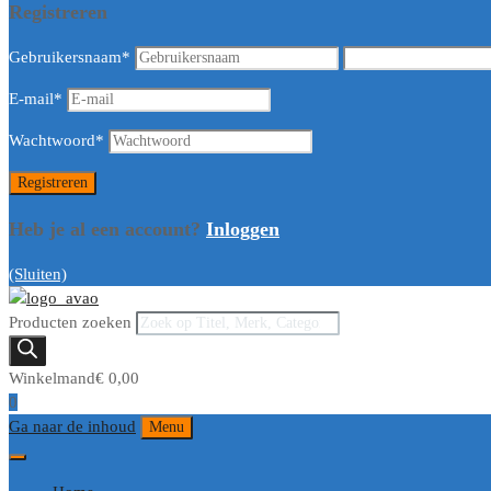
Registreren
Gebruikersnaam
*
E-mail
*
Wachtwoord
*
Heb je al een account?
Inloggen
(Sluiten)
Producten zoeken
Winkelmand
€
0,00
0
Ga naar de inhoud
Menu