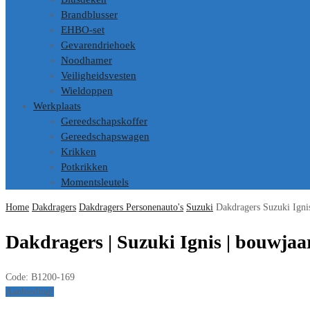
Brandblusser
EHBO-set
Gevarendriehoek
Noodhamer
Veiligheidsvesten
Wieldoppen
Werkplaats
Gereedschapskoffer
Gereedschapswagen
Krikken
Potkrikken
Momentsleutels
Home
Dakdragers
Dakdragers Personenauto's
Suzuki
Dakdragers Suzuki Igni
Dakdragers | Suzuki Ignis | bouwjaar
Code:
B1200-169
Aanbieding!