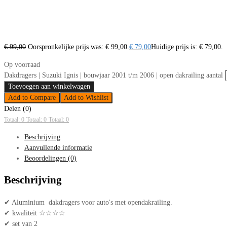
€
99,00
Oorspronkelijke prijs was: € 99,00.
€
79,00
Huidige prijs is: € 79,00.
Op voorraad
Dakdragers | Suzuki Ignis | bouwjaar 2001 t/m 2006 | open dakrailing aantal
Toevoegen aan winkelwagen
Add to Compare
Add to Wishlist
Delen (0)
Totaal: 0
Totaal: 0
Totaal: 0
Beschrijving
Aanvullende informatie
Beoordelingen (0)
Beschrijving
✔ Aluminium dakdragers voor auto's met opendakrailing.
✔ kwaliteit ☆☆☆☆
✔ set van 2