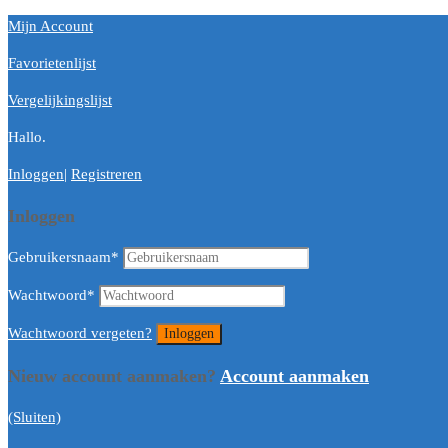
Mijn Account
Favorietenlijst
Vergelijkingslijst
Hallo.
Inloggen
|
Registreren
Inloggen
Gebruikersnaam
*
Wachtwoord
*
Wachtwoord vergeten?
Nieuw account aanmaken?
Account aanmaken
(Sluiten)