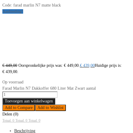
Code:
farad marlin N7 matte black
Aanbieding!
€
449,00
Oorspronkelijke prijs was: € 449,00.
€
439,00
Huidige prijs is:
€ 439,00.
Op voorraad
Farad Marlin N7 Dakkoffer 680 Liter Mat Zwart aantal
Toevoegen aan winkelwagen
Add to Compare
Add to Wishlist
Delen (0)
Totaal: 0
Totaal: 0
Totaal: 0
Beschrijving