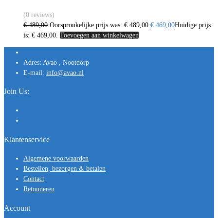
(0 reviews)
€
489,00
Oorspronkelijke prijs was: € 489,00.
€
469,00
Huidige prijs
is: € 469,00.
Toevoegen aan winkelwagen
Adres:
Avao , Nootdorp
E-mail:
info@avao.nl
Join Us:
Klantenservice
Algemene voorwaarden
Bestellen, bezorgen & betalen
Contact
Retouneren
Account