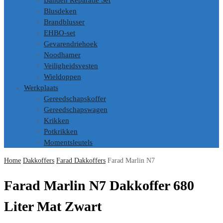
Banden Reparatie Set
Blusdeken
Brandblusser
EHBO-set
Gevarendriehoek
Noodhamer
Veiligheidsvesten
Wieldoppen
Werkplaats
Gereedschapskoffer
Gereedschapswagen
Krikken
Potkrikken
Momentsleutels
Home
Dakkoffers
Farad Dakkoffers
Farad Marlin N7
Farad Marlin N7 Dakkoffer 680
Liter Mat Zwart