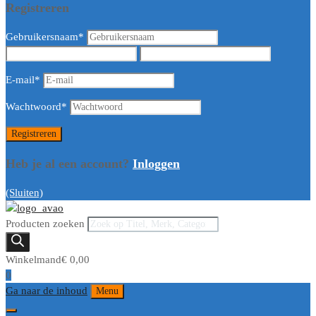
Registreren
Gebruikersnaam
*
E-mail
*
Wachtwoord
*
Heb je al een account?
Inloggen
(Sluiten)
Producten zoeken
Winkelmand
€
0,00
0
Ga naar de inhoud
Menu