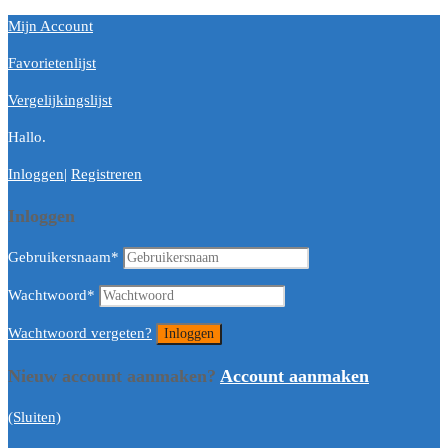
Mijn Account
Favorietenlijst
Vergelijkingslijst
Hallo.
Inloggen
|
Registreren
Inloggen
Gebruikersnaam
*
Wachtwoord
*
Wachtwoord vergeten?
Nieuw account aanmaken?
Account aanmaken
(Sluiten)