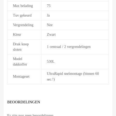
Max belading
75
Tuv gekeurd
Ja
Vergrendeling
Nee
Kleur
Zwart
Druk knop
1 centraal / 2 vergrendelingen
sloten
Model
530L
dakkoffer
UltraRapid snelmontage (binnen 60
Montageset
sec.!)
BEOORDELINGEN
Er zijn nog geen beoordelingen.