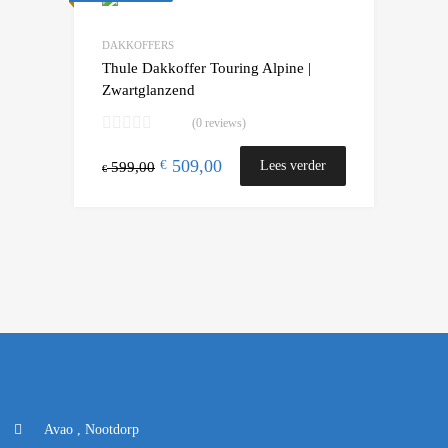
Add to Compare
DAKKOFFERS
Thule Dakkoffer Touring Alpine |
Zwartglanzend
(0 reviews)
509,00
€
Lees verder
599,00
€
Avao , Nootdorp