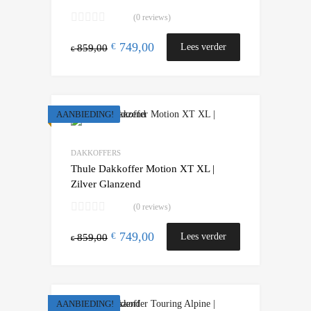
(0 reviews)
749,00
€
Lees verder
859,00
€
AANBIEDING!
Add to Wishlist
Add to Compare
DAKKOFFERS
Thule Dakkoffer Motion XT XL |
Zilver Glanzend
(0 reviews)
749,00
€
Lees verder
859,00
€
AANBIEDING!
Add to Wishlist