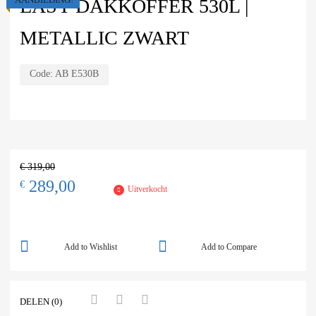
EASY DAKKOFFER 530L |
METALLIC ZWART
Code:
AB E530B
€
319,00
289,00
€
Uitverkocht
Add to Wishlist
Add to Compare
DELEN (0)