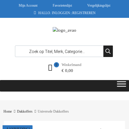
Mijn Account
Favorietenlijst
Vergelijkingslijst
HALLO.
INLOGGEN
REGISTREREN
|
Winkelmand
0
€
0,00
Home
Dakkoffers
Universele Dakkoffers
AANBIEDING!