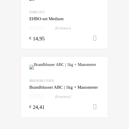
Add to Compare
EHBO-SET
EHBO-set Medium
(0 reviews)
14,95
Toevoegen
€
Add to Wishlist
Add to Compare
BRANDBLUSSER
Brandblusser ABC | 1kg + Manometer
(0 reviews)
24,41
Toevoegen
€