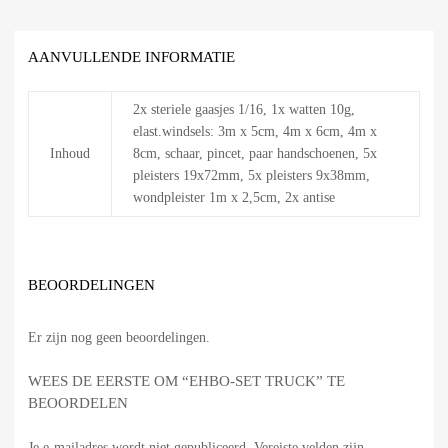
AANVULLENDE INFORMATIE
2x steriele gaasjes 1/16, 1x watten 10g,
elast.windsels: 3m x 5cm, 4m x 6cm, 4m x
Inhoud
8cm, schaar, pincet, paar handschoenen, 5x
pleisters 19x72mm, 5x pleisters 9x38mm,
wondpleister 1m x 2,5cm, 2x antise
BEOORDELINGEN
Er zijn nog geen beoordelingen.
WEES DE EERSTE OM “EHBO-SET TRUCK” TE
BEOORDELEN
Je e-mailadres wordt niet gepubliceerd.
Vereiste velden zijn