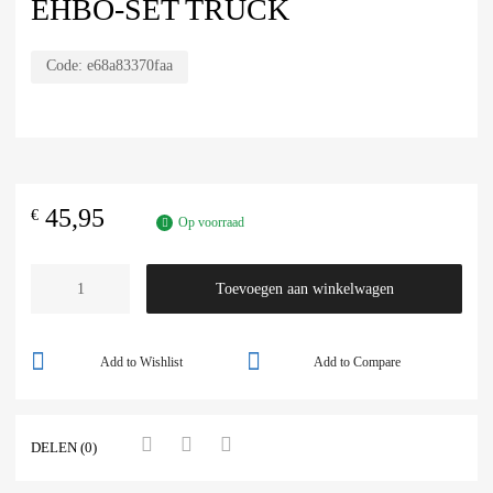
EHBO-SET TRUCK
Code:
e68a83370faa
45,95
€
Op voorraad
Toevoegen aan winkelwagen
Add to Wishlist
Add to Compare
DELEN (0)