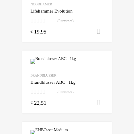
Add to Compare
NOODHAMER
Lifehammer Evolution
(0 reviews)
19,95
Toevoegen
€
Add to Wishlist
Add to Compare
BRANDBLUSSER
Brandblusser ABC | 1kg
(0 reviews)
22,51
Toevoegen
€
Add to Wishlist