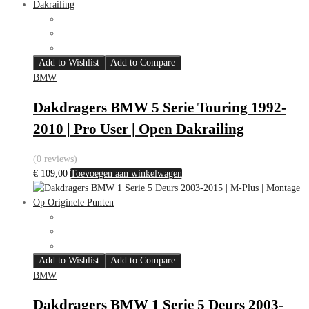
Add to Wishlist
Add to Compare
BMW
Dakdragers BMW 5 Serie Touring 1992-
2010 | Pro User | Open Dakrailing
(0 reviews)
€
109,00
Toevoegen aan winkelwagen
Add to Wishlist
Add to Compare
BMW
Dakdragers BMW 1 Serie 5 Deurs 2003-