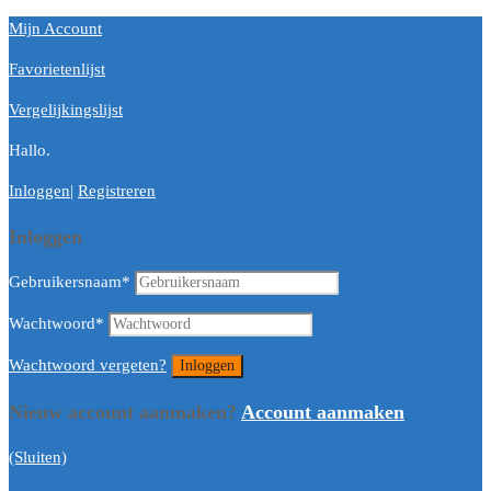
Mijn Account
Favorietenlijst
Vergelijkingslijst
Hallo.
Inloggen
|
Registreren
Inloggen
Gebruikersnaam
*
Wachtwoord
*
Wachtwoord vergeten?
Nieuw account aanmaken?
Account aanmaken
(Sluiten)