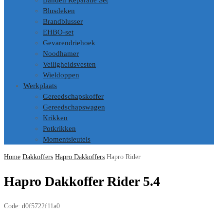
Banden Reparatie Set
Blusdeken
Brandblusser
EHBO-set
Gevarendriehoek
Noodhamer
Veiligheidsvesten
Wieldoppen
Werkplaats
Gereedschapskoffer
Gereedschapswagen
Krikken
Potkrikken
Momentsleutels
Home
Dakkoffers
Hapro Dakkoffers
Hapro Rider
Hapro Dakkoffer Rider 5.4
Code:
d0f5722f11a0