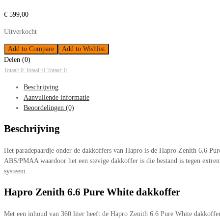
€
599,00
Uitverkocht
Add to Compare
Add to Wishlist
Delen (0)
Totaal: 0
Totaal: 0
Totaal: 0
Beschrijving
Aanvullende informatie
Beoordelingen (0)
Beschrijving
Het paradepaardje onder de dakkoffers van Hapro is de Hapro Zenith 6.6 Pure
ABS/PMAA waardoor het een stevige dakkoffer is die bestand is tegen extre
systeem.
Hapro Zenith 6.6 Pure White dakkoffer
Met een inhoud van 360 liter heeft de Hapro Zenith 6.6 Pure White dakkoffe