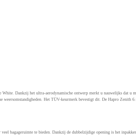
 White. Dankzij het ultra-aerodynamische ontwerp merkt u nauwelijks dat u me
me weersomstandigheden. Het TÜV-keurmerk bevestigt dit. De Hapro Zenith 6.6
r veel bagageruimte te bieden. Dankzij de dubbelzijdige opening is het inpakk