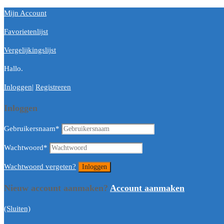
Mijn Account
Favorietenlijst
Vergelijkingslijst
Hallo.
Inloggen
|
Registreren
Inloggen
Gebruikersnaam
*
Wachtwoord
*
Wachtwoord vergeten?
Nieuw account aanmaken?
Account aanmaken
(Sluiten)