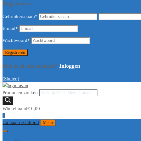
Registreren
Gebruikersnaam
*
E-mail
*
Wachtwoord
*
Heb je al een account?
Inloggen
(Sluiten)
Producten zoeken
Winkelmand
€
0,00
0
Ga naar de inhoud
Menu