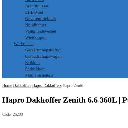
Brandblusser
EHBO-set
Gevarendriehoek
Noodhamer
Veiligheidsvesten
Wieldoppen
Werkplaats
Gereedschapskoffer
Gereedschapswagen
Krikken
Potkrikken
Momentsleutels
Home
Dakkoffers
Hapro Dakkoffers
Hapro Zenith
Hapro Dakkoffer Zenith 6.6 360L | 
Code:
26200