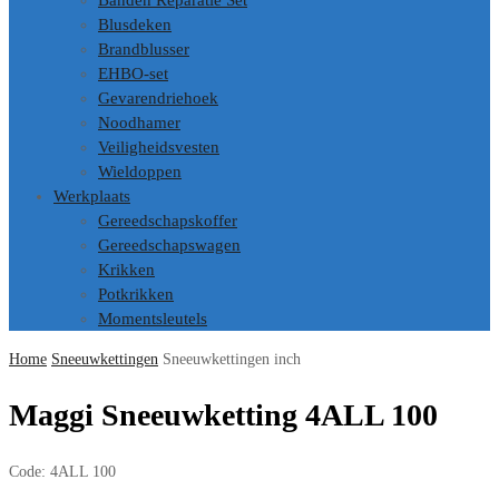
Banden Reparatie Set
Blusdeken
Brandblusser
EHBO-set
Gevarendriehoek
Noodhamer
Veiligheidsvesten
Wieldoppen
Werkplaats
Gereedschapskoffer
Gereedschapswagen
Krikken
Potkrikken
Momentsleutels
Home
Sneeuwkettingen
Sneeuwkettingen inch
Maggi Sneeuwketting 4ALL 100
Code:
4ALL 100