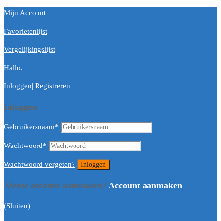
Mijn Account
Favorietenlijst
Vergelijkingslijst
Hallo.
Inloggen
|
Registreren
Inloggen
Gebruikersnaam
*
Wachtwoord
*
Wachtwoord vergeten?
Nieuw account aanmaken?
Account aanmaken
(Sluiten)