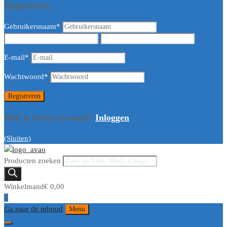
Registreren
Gebruikersnaam
*
E-mail
*
Wachtwoord
*
Heb je al een account?
Inloggen
(Sluiten)
Producten zoeken
Winkelmand
€
0,00
0
Ga naar de inhoud
Menu