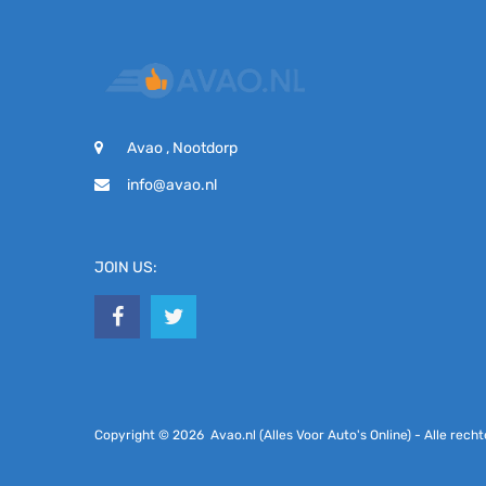
Avao , Nootdorp
info@avao.nl
JOIN US:
Copyright ©
2026
Avao.nl (Alles Voor Auto's Online) - Alle re