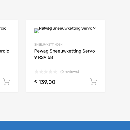
Add to Wishlist
Add to Wishlist
SNEEUWKETTINGEN
Add to Compare
Add t
rdic
Pewag Sneeuwketting Servo
9 RS9 68
(0 reviews)
139,00
Toevoegen aan winkelwagen
Toevoege
€