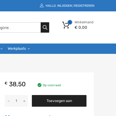
HALLO.
INLOGGEN
REGISTREREN
|
Winkelmand
0
€
0,00
Werkplaats
38,50
€
Op voorraad
Toevoegen aan
winkelwagen