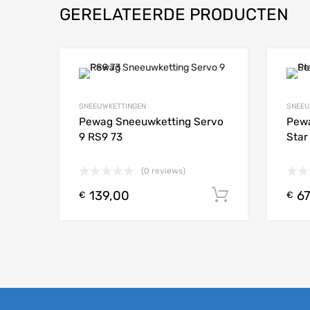
GERELATEERDE PRODUCTEN
Add to Wishlist
SNEEUWKETTINGEN
SNEEU
Add to
Pewag Sneeuwketting Servo
Pewa
9 RS9 73
Star
(0 reviews)
139,00
67
Toevoegen
€
€