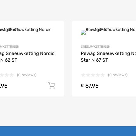
Add to Wishlist
WKETTINGEN
SNEEUWKETTINGEN
 Compare
Add to Compare
g Sneeuwketting Nordic
Pewag Sneeuwketting No
 N 62 ST
Star N 67 ST
(0 reviews)
(0 reviews)
,95
67,95
 aan winkelwagen
Toevoegen aan winkelwagen
€