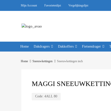
Mijn Account
Favorietenlijst
Vergelijkingslijst
Home
Dakdragers
Dakkoffers
Fietsendrager
Home
Sneeuwkettingen
Sneeuwkettingen inch
MAGGI SNEEUWKETTING
Code:
4ALL 80