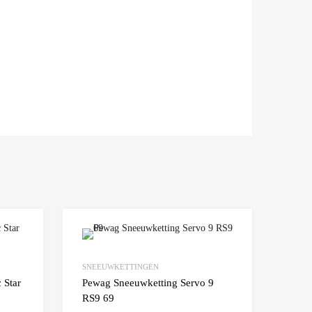
Add to Wishlist
Add to Wishlist
SNEEUWKETTINGEN
Add to Compare
Add t
 Star
Pewag Sneeuwketting Servo 9
RS9 69