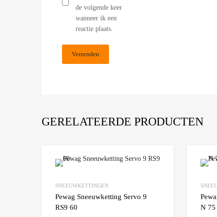
de volgende keer
wanneer ik een
reactie plaats.
GERELATEERDE PRODUCTEN
Add to Wishlist
SNEEUWKETTINGEN
SNEE
Add to
Pewag Sneeuwketting Servo 9
Pewa
RS9 60
N 75