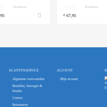
(0 reviews)
(0 reviews)
,95
67,95
n winkelwagen
Toevoegen aan winkelwagen
€
KLANTENSERVICE
ACCOUNT
B
Algemene voorwaarden
Mijn account
Bestellen, bezorgen &
betalen
Contact
Retouneren