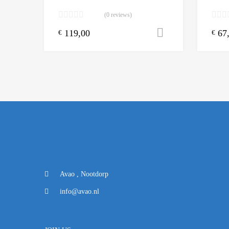
(0 reviews)
119,00
67
Toevoegen aa
€
€
Avao , Nootdorp
info@avao.nl