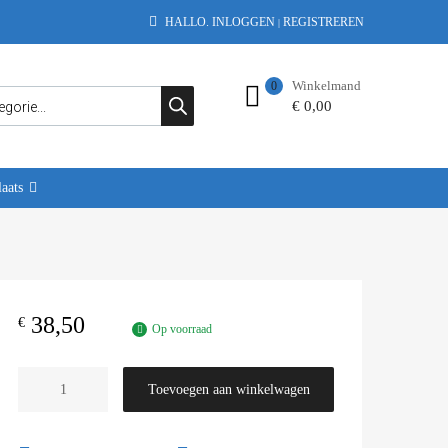
HALLO.
INLOGGEN
REGISTREREN
|
Winkelmand
0
€
0,00
aats
38,50
€
Op voorraad
Toevoegen aan winkelwagen