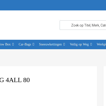
Tow Box
Car-Bags
Sneeuwkettingen
Veilig op Weg
Werkpl
 4ALL 80