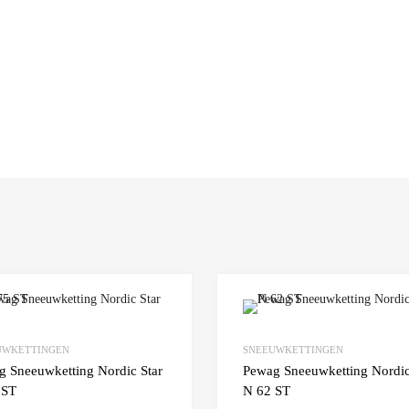
Add to Wishlist
UWKETTINGEN
SNEEUWKETTINGEN
 Compare
Add to Compare
g Sneeuwketting Nordic Star
Pewag Sneeuwketting Nordic
 ST
N 62 ST