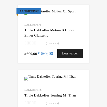
AANBIEDING!
Add to Wishlist
Add to Compare
DAKKOFFERS
Thule Dakkoffer Motion XT Sport |
Zilver Glanzend
(0 reviews)
569,00
€
Lees verder
609,00
€
Add to Wishlist
Add to Compare
DAKKOFFERS
Thule Dakkoffer Touring M | Titan
(0 reviews)