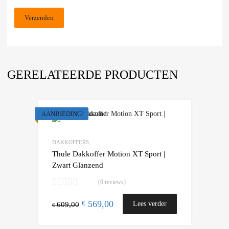
GERELATEERDE PRODUCTEN
AANBIEDING!
Add to Wishlist
Add to Compare
DAKKOFFERS
Thule Dakkoffer Motion XT Sport |
Zwart Glanzend
(0 reviews)
569,00
€
Lees verder
609,00
€