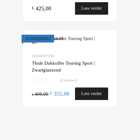
425,00
€
Lees verder
AANBIEDING!
Add to Wishlist
Add to Compare
DAKKOFFERS
Thule Dakkoffer Touring Sport |
Zwartglanzend
(0 reviews)
355,00
€
Lees verder
409,00
€