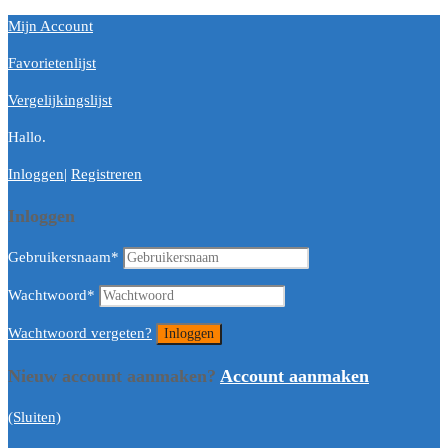
Mijn Account
Favorietenlijst
Vergelijkingslijst
Hallo.
Inloggen
|
Registreren
Inloggen
Gebruikersnaam
*
Wachtwoord
*
Wachtwoord vergeten?
Nieuw account aanmaken?
Account aanmaken
(Sluiten)