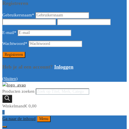
Registreren
Gebruikersnaam
*
E-mail
*
Wachtwoord
*
Heb je al een account?
Inloggen
(Sluiten)
Producten zoeken
Winkelmand
€
0,00
0
Ga naar de inhoud
Menu