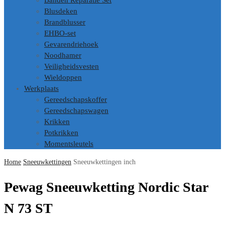
Banden Reparatie Set
Blusdeken
Brandblusser
EHBO-set
Gevarendriehoek
Noodhamer
Veiligheidsvesten
Wieldoppen
Werkplaats
Gereedschapskoffer
Gereedschapswagen
Krikken
Potkrikken
Momentsleutels
Home
Sneeuwkettingen
Sneeuwkettingen inch
Pewag Sneeuwketting Nordic Star
N 73 ST