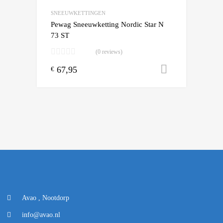
Add to Compare
SNEEUWKETTINGEN
Pewag Sneeuwketting Nordic Star N
73 ST
(0 reviews)
67,95
Toevoegen
€
Avao , Nootdorp
info@avao.nl