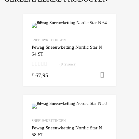
Add to Wishlist
Add to Compare
SNEEUWKETTINGEN
Pewag Sneeuwketting Nordic Star N
64 ST
(0 reviews)
67,95
Toevoegen
€
Add to Wishlist
Add to Compare
SNEEUWKETTINGEN
Pewag Sneeuwketting Nordic Star N
58 ST