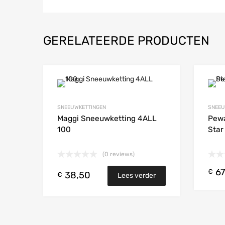
GERELATEERDE PRODUCTEN
Add to Wishlist
SNEEUWKETTINGEN
SNEEU
Add to
Maggi Sneeuwketting 4ALL
Pewa
100
Star
(0 reviews)
67
€
38,50
€
Lees verder