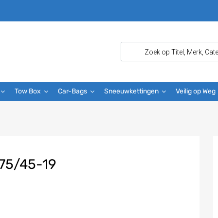
Tow Box
Car-Bags
Sneeuwkettingen
Veilig op Weg
75/45-19