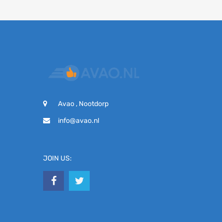
Avao , Nootdorp
info@avao.nl
JOIN US: