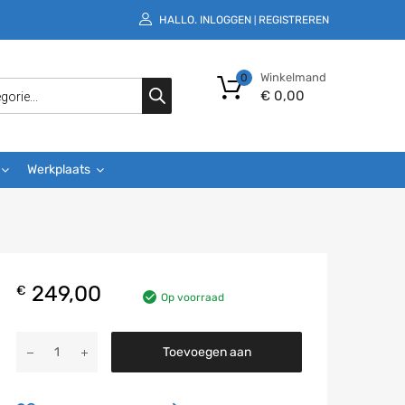
HALLO.
INLOGGEN
REGISTREREN
|
Winkelmand
0
€
0,00
Werkplaats
249,00
€
Op voorraad
Toevoegen aan
winkelwagen