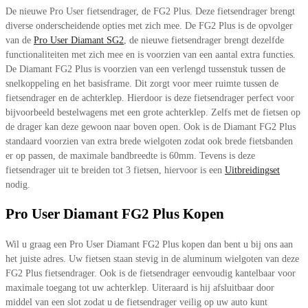
De nieuwe Pro User fietsendrager, de FG2 Plus. Deze fietsendrager brengt
diverse onderscheidende opties met zich mee. De FG2 Plus is de opvolger
van de
Pro User Diamant SG2
, de nieuwe fietsendrager brengt dezelfde
functionaliteiten met zich mee en is voorzien van een aantal extra functies.
De Diamant FG2 Plus is voorzien van een verlengd tussenstuk tussen de
snelkoppeling en het basisframe. Dit zorgt voor meer ruimte tussen de
fietsendrager en de achterklep. Hierdoor is deze fietsendrager perfect voor
bijvoorbeeld bestelwagens met een grote achterklep. Zelfs met de fietsen op
de drager kan deze gewoon naar boven open. Ook is de Diamant FG2 Plus
standaard voorzien van extra brede wielgoten zodat ook brede fietsbanden
er op passen, de maximale bandbreedte is 60mm. Tevens is deze
fietsendrager uit te breiden tot 3 fietsen, hiervoor is een
Uitbreidingset
nodig.
Pro User Diamant FG2 Plus Kopen
Wil u graag een Pro User Diamant FG2 Plus kopen dan bent u bij ons aan
het juiste adres. Uw fietsen staan stevig in de aluminum wielgoten van deze
FG2 Plus fietsendrager. Ook is de fietsendrager eenvoudig kantelbaar voor
maximale toegang tot uw achterklep. Uiteraard is hij afsluitbaar door
middel van een slot zodat u de fietsendrager veilig op uw auto kunt