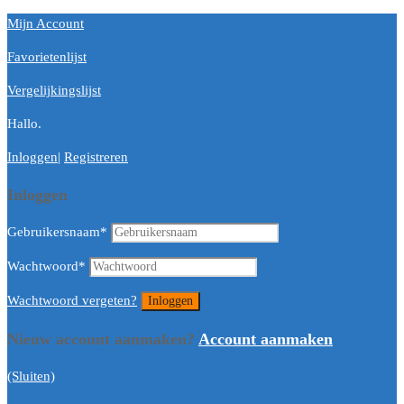
Mijn Account
Favorietenlijst
Vergelijkingslijst
Hallo.
Inloggen
|
Registreren
Inloggen
Gebruikersnaam
*
Wachtwoord
*
Wachtwoord vergeten?
Nieuw account aanmaken?
Account aanmaken
(Sluiten)