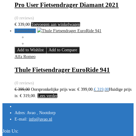
Pro User Fietsendrager Diamant 2021
(0 reviews)
€
339,00
Toevoegen aan winkelwagen
Aanbieding!
Add to Wishlist
Add to Compare
Alfa Romeo
Thule Fietsendrager EuroRide 941
(0 reviews)
€
399,00
Oorspronkelijke prijs was: € 399,00.
€
319,00
Huidige prijs
is: € 319,00.
Lees verder
Adres:
Avao , Nootdorp
E-mail:
info@avao.nl
Join Us: