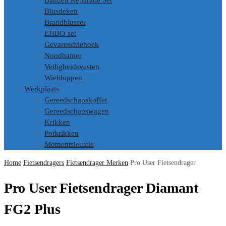
Banden Reparatie Set
Blusdeken
Brandblusser
EHBO-set
Gevarendriehoek
Noodhamer
Veiligheidsvesten
Wieldoppen
Werkplaats
Gereedschapskoffer
Gereedschapswagen
Krikken
Potkrikken
Momentsleutels
Home
Fietsendragers
Fietsendrager Merken
Pro User Fietsendrager
Pro User Fietsendrager Diamant
FG2 Plus