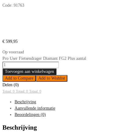
Code:
91763
€
599,95
Op voorraad
Pro User Fietsendrager Diamant FG2 Plus aantal
Toevoegen aan winkelwagen
Add to Compare
Add to Wishlist
Delen (0)
Totaal: 0
Totaal: 0
Totaal: 0
Beschrijving
Aanvullende informatie
Beoordelingen (0)
Beschrijving