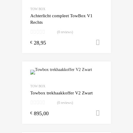
Add to Compare
TOW BOX
Achterlicht compleet TowBox V1
Rechts
(0 reviews)
28,95
Toevoegen
€
Add to Wishlist
Add to Compare
TOW BOX
Towbox trekhaakkoffer V2 Zwart
(0 reviews)
895,00
Toevoegen
€