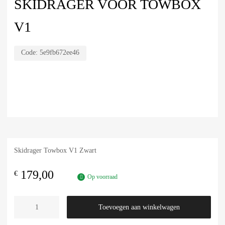
SKIDRAGER VOOR TOWBOX
V1
Code:
5e9fb672ee46
Skidrager Towbox V1 Zwart
179,00
€
Op voorraad
Toevoegen aan winkelwagen