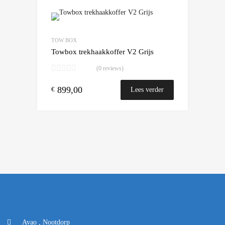
Add to Wishlist
Add to Compare
TOW BOX
Towbox trekhaakkoffer V2 Grijs
(0 reviews)
899,00
€
Lees verder
Avao , Nootdorp