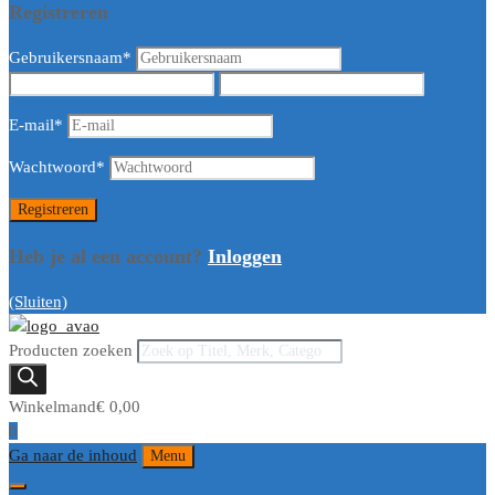
Registreren
Gebruikersnaam
*
E-mail
*
Wachtwoord
*
Heb je al een account?
Inloggen
(Sluiten)
Producten zoeken
Winkelmand
€
0,00
0
Ga naar de inhoud
Menu