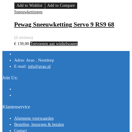
Add to Wishlist
Add to Compare
Sneeuwkettingen
Pewag Sneeuwketting Servo 9 RS9 68
(0 reviews)
€
139,00
Toevoegen aan winkelwagen
Adres:
Avao , Nootdorp
E-mail:
info@avao.nl
Join Us:
Klantenservice
Algemene voorwaarden
Bestellen, bezorgen & betalen
Contact