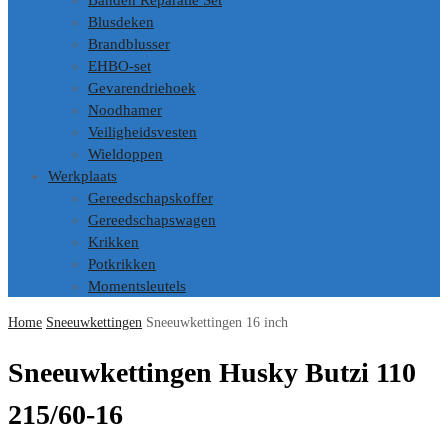
Banden Reparatie Set
Blusdeken
Brandblusser
EHBO-set
Gevarendriehoek
Noodhamer
Veiligheidsvesten
Wieldoppen
Werkplaats
Gereedschapskoffer
Gereedschapswagen
Krikken
Potkrikken
Momentsleutels
Home
Sneeuwkettingen
Sneeuwkettingen 16 inch
Sneeuwkettingen Husky Butzi 110
215/60-16