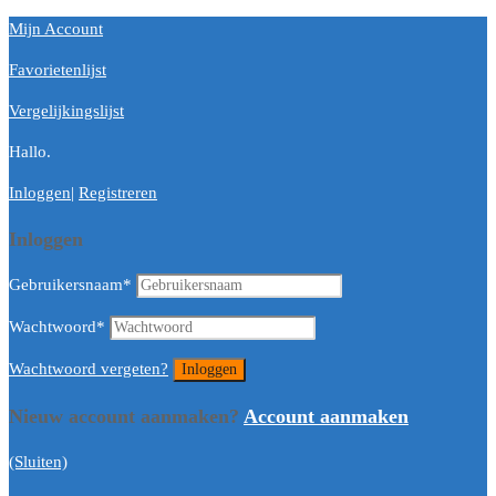
Mijn Account
Favorietenlijst
Vergelijkingslijst
Hallo.
Inloggen
|
Registreren
Inloggen
Gebruikersnaam
*
Wachtwoord
*
Wachtwoord vergeten?
Nieuw account aanmaken?
Account aanmaken
(Sluiten)