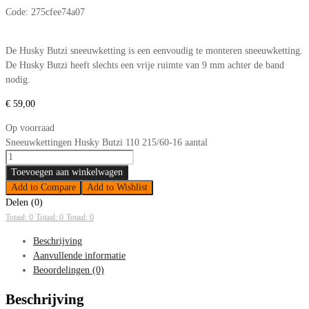
Code:
275cfee74a07
De Husky Butzi sneeuwketting is een eenvoudig te monteren sneeuwketting.
De Husky Butzi heeft slechts een vrije ruimte van 9 mm achter de band
nodig.
€
59,00
Op voorraad
Sneeuwkettingen Husky Butzi 110 215/60-16 aantal
Toevoegen aan winkelwagen
Add to Compare
Add to Wishlist
Delen (0)
Totaal: 0
Totaal: 0
Totaal: 0
Beschrijving
Aanvullende informatie
Beoordelingen (0)
Beschrijving