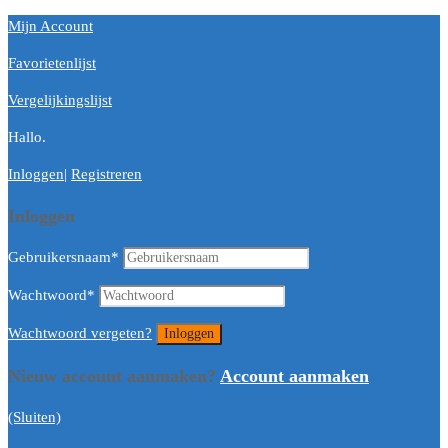
Mijn Account
Favorietenlijst
Vergelijkingslijst
Hallo.
Inloggen
|
Registreren
Inloggen
Gebruikersnaam
*
Wachtwoord
*
Wachtwoord vergeten?
Nieuw account aanmaken?
Account aanmaken
(Sluiten)