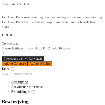
Code:
0425c3c6371c
De Husky Butzi sneeuwketting is een eenvoudig te monteren sneeuwketting.
De Husky Butzi heeft slechts een vrije ruimte van 9 mm achter de band
nodig.
€
59,00
Op voorraad
Sneeuwkettingen Husky Butzi 110 245/45-16 aantal
Toevoegen aan winkelwagen
Add to Compare
Add to Wishlist
Delen (0)
Totaal: 0
Totaal: 0
Totaal: 0
Beschrijving
Aanvullende informatie
Beoordelingen (0)
Beschrijving