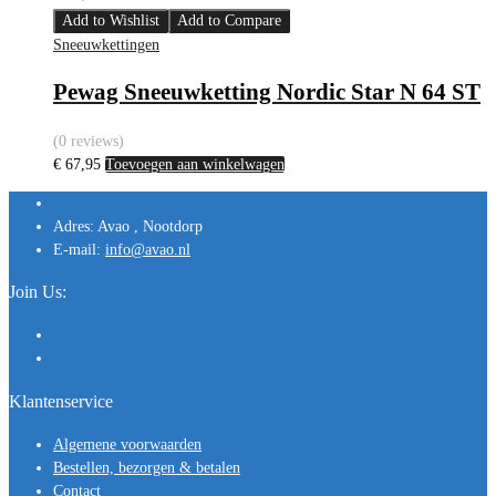
Add to Wishlist
Add to Compare
Sneeuwkettingen
Pewag Sneeuwketting Nordic Star N 64 ST
(0 reviews)
€
67,95
Toevoegen aan winkelwagen
Adres:
Avao , Nootdorp
E-mail:
info@avao.nl
Join Us:
Klantenservice
Algemene voorwaarden
Bestellen, bezorgen & betalen
Contact