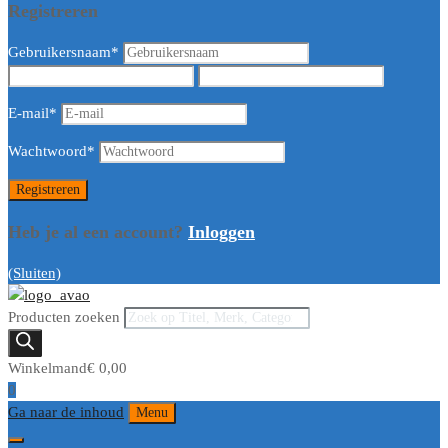
Registreren
Gebruikersnaam
*
E-mail
*
Wachtwoord
*
Heb je al een account?
Inloggen
(Sluiten)
Producten zoeken
Winkelmand
€
0,00
0
Ga naar de inhoud
Menu