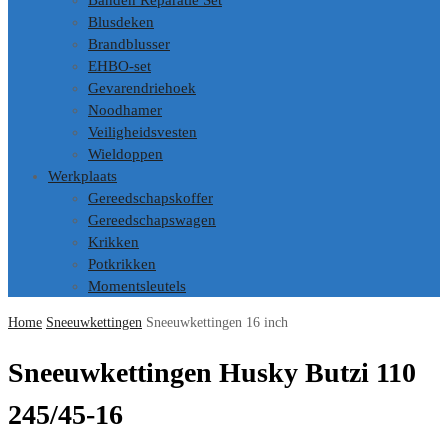
Banden Reparatie Set
Blusdeken
Brandblusser
EHBO-set
Gevarendriehoek
Noodhamer
Veiligheidsvesten
Wieldoppen
Werkplaats
Gereedschapskoffer
Gereedschapswagen
Krikken
Potkrikken
Momentsleutels
Home
Sneeuwkettingen
Sneeuwkettingen 16 inch
Sneeuwkettingen Husky Butzi 110
245/45-16