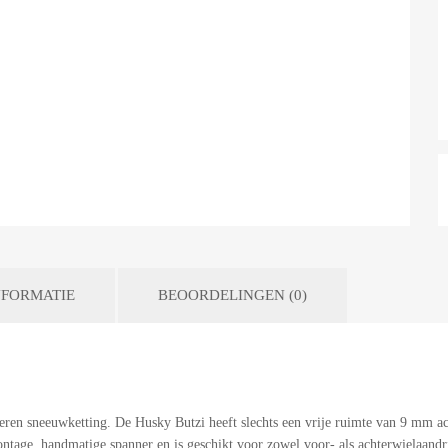
FORMATIE
BEOORDELINGEN (0)
ren sneeuwketting. De Husky Butzi heeft slechts een vrije ruimte van 9 mm ac
ntage, handmatige spanner en is geschikt voor zowel voor- als achterwielaan