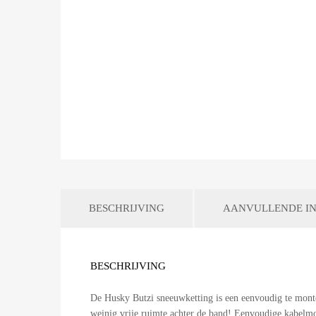
BESCHRIJVING
AANVULLENDE IN
BESCHRIJVING
De Husky Butzi sneeuwketting is een eenvoudig te monte
weinig vrije ruimte achter de band! Eenvoudige kabelmo