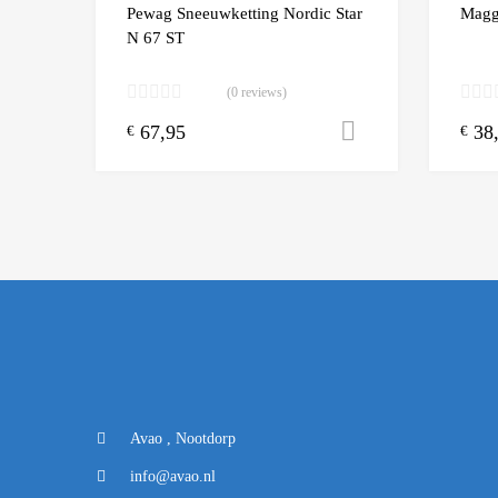
Add to
Pewag Sneeuwketting Nordic Star
Magg
N 67 ST
(0 reviews)
67,95
38
Toevoegen aa
€
€
Avao , Nootdorp
info@avao.nl