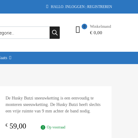
HALLO.
INLOGGEN
REGISTREREN
|
Winkelmand
0
€
0,00
aats
De Husky Butzi sneeuwketting is een eenvoudig te
monteren sneeuwketting. De Husky Butzi heeft slechts
een vrije ruimte van 9 mm achter de band nodig.
59,00
€
Op voorraad