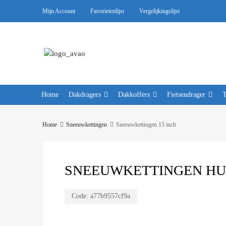
Mijn Account
Favorietenlijst
Vergelijkingslijst
Home
Dakdragers
Dakkoffers
Fietsendrager
Home
Sneeuwkettingen
Sneeuwkettingen 15 inch
SNEEUWKETTINGEN HUSK
Code:
a77b9557cf9a