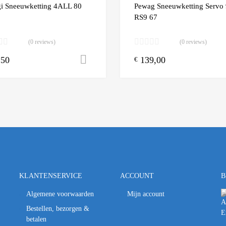
 Compare
Add to Compare
i Sneeuwketting 4ALL 80
Pewag Sneeuwketting Servo 
RS9 67
(0 reviews)
(0 reviews)
,50
139,00
n winkelwagen
Toevoegen aan winkelwagen
€
KLANTENSERVICE
ACCOUNT
B
Algemene voorwaarden
Mijn account
Bestellen, bezorgen &
betalen