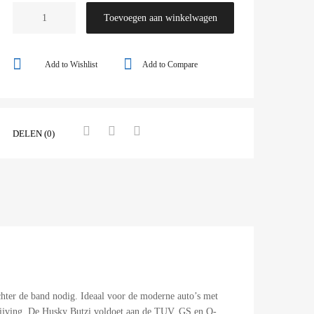
Toevoegen aan winkelwagen
Add to Wishlist
Add to Compare
DELEN (0)
hter de band nodig. Ideaal voor de moderne auto’s met
drijving. De Husky Butzi voldoet aan de TUV, GS en O-