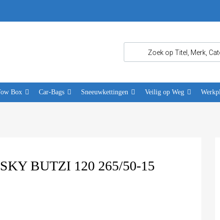
Tow Box
Car-Bags
Sneeuwkettingen
Veilig op Weg
Werkpl
Y BUTZI 120 265/50-15