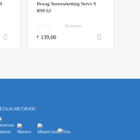
Add to Compare
Add t
9
Pewag Sneeuwketting Servo 9
RS9 62
(0 reviews)
139,00
Toevoegen aan winkelwagen
Toevoegen a
€
ETAALMETHODE: