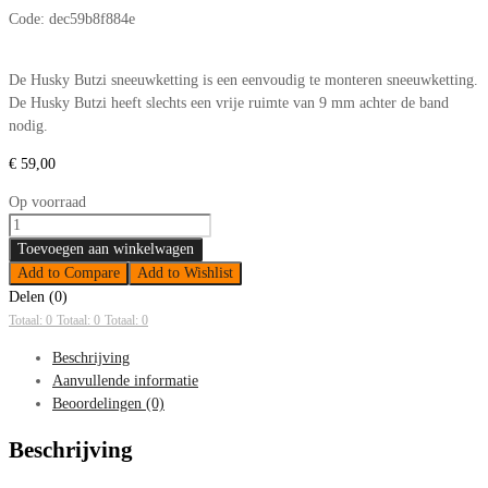
Code:
dec59b8f884e
De Husky Butzi sneeuwketting is een eenvoudig te monteren sneeuwketting.
De Husky Butzi heeft slechts een vrije ruimte van 9 mm achter de band
nodig.
€
59,00
Op voorraad
Sneeuwkettingen
Husky
Toevoegen aan winkelwagen
Butzi
Add to Compare
Add to Wishlist
50
Delen (0)
185/65-
Totaal: 0
Totaal: 0
Totaal: 0
13
Beschrijving
aantal
Aanvullende informatie
Beoordelingen (0)
Beschrijving