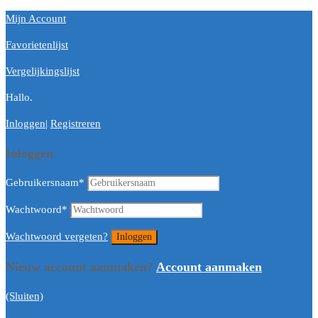
Mijn Account
Favorietenlijst
Vergelijkingslijst
Hallo.
Inloggen
|
Registreren
Inloggen
Gebruikersnaam
*
Wachtwoord
*
Wachtwoord vergeten?
Nieuw account aanmaken?
Account aanmaken
(Sluiten)