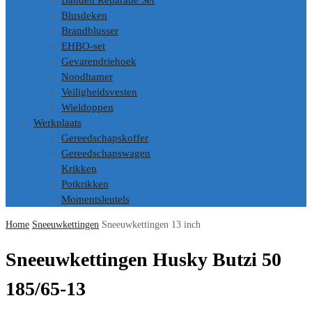
Banden Reparatie Set
Blusdeken
Brandblusser
EHBO-set
Gevarendriehoek
Noodhamer
Veiligheidsvesten
Wieldoppen
Werkplaats
Gereedschapskoffer
Gereedschapswagen
Krikken
Potkrikken
Momentsleutels
Home
Sneeuwkettingen
Sneeuwkettingen 13 inch
Sneeuwkettingen Husky Butzi 50
185/65-13