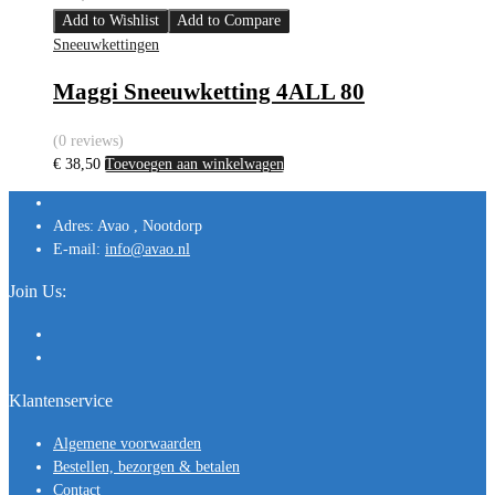
Add to Wishlist
Add to Compare
Sneeuwkettingen
Maggi Sneeuwketting 4ALL 80
(0 reviews)
€
38,50
Toevoegen aan winkelwagen
Adres:
Avao , Nootdorp
E-mail:
info@avao.nl
Join Us:
Klantenservice
Algemene voorwaarden
Bestellen, bezorgen & betalen
Contact