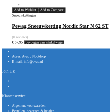
Add to Wishlist
Add to Compare
Sneeuwkettingen
Pewag Sneeuwketting Nordic Star N 62 ST
(0 reviews)
€
67,95
Toevoegen aan winkelwagen
Adres:
Avao , Nootdorp
E-mail:
info@avao.nl
Join Us:
Klantenservice
Algemene voorwaarden
Bestellen, bezorgen & betalen