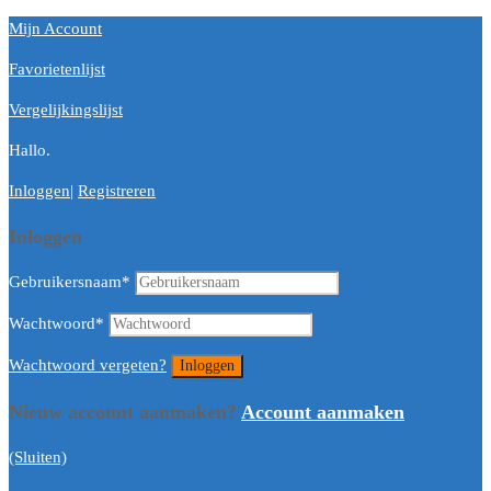
Mijn Account
Favorietenlijst
Vergelijkingslijst
Hallo.
Inloggen
|
Registreren
Inloggen
Gebruikersnaam
*
Wachtwoord
*
Wachtwoord vergeten?
Nieuw account aanmaken?
Account aanmaken
(Sluiten)