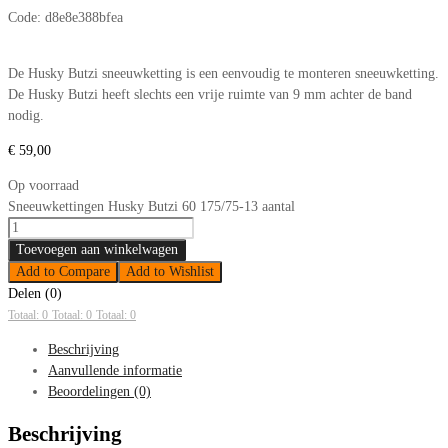
Code:
d8e8e388bfea
De Husky Butzi sneeuwketting is een eenvoudig te monteren sneeuwketting.
De Husky Butzi heeft slechts een vrije ruimte van 9 mm achter de band
nodig.
€
59,00
Op voorraad
Sneeuwkettingen Husky Butzi 60 175/75-13 aantal
Toevoegen aan winkelwagen
Add to Compare
Add to Wishlist
Delen (0)
Totaal: 0
Totaal: 0
Totaal: 0
Beschrijving
Aanvullende informatie
Beoordelingen (0)
Beschrijving