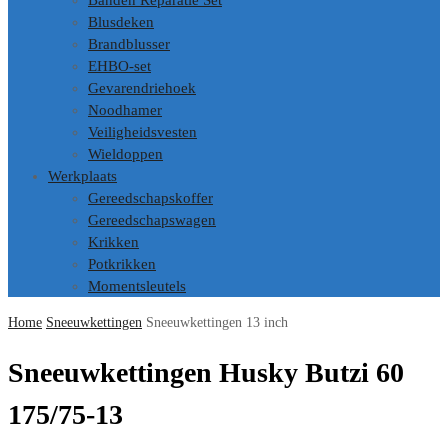
Banden Reparatie Set
Blusdeken
Brandblusser
EHBO-set
Gevarendriehoek
Noodhamer
Veiligheidsvesten
Wieldoppen
Werkplaats
Gereedschapskoffer
Gereedschapswagen
Krikken
Potkrikken
Momentsleutels
Home
Sneeuwkettingen
Sneeuwkettingen 13 inch
Sneeuwkettingen Husky Butzi 60
175/75-13