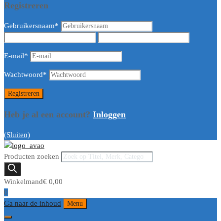
Registreren
Gebruikersnaam
*
E-mail
*
Wachtwoord
*
Heb je al een account?
Inloggen
(Sluiten)
Producten zoeken
Winkelmand
€
0,00
0
Ga naar de inhoud
Menu