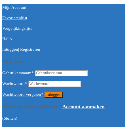
Mijn Account
Favorietenlijst
Vergelijkingslijst
Hallo.
Inloggen
|
Registreren
Inloggen
Gebruikersnaam
*
Wachtwoord
*
Wachtwoord vergeten?
Nieuw account aanmaken?
Account aanmaken
(Sluiten)