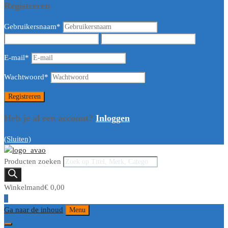
Registreren
Gebruikersnaam
*
E-mail
*
Wachtwoord
*
Heb je al een account?
Inloggen
(Sluiten)
Producten zoeken
Winkelmand
€
0,00
0
Ga naar de inhoud
Menu