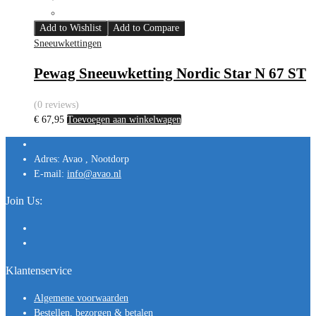
Add to Wishlist
Add to Compare
Sneeuwkettingen
Pewag Sneeuwketting Nordic Star N 67 ST
(0 reviews)
€
67,95
Toevoegen aan winkelwagen
Adres:
Avao , Nootdorp
E-mail:
info@avao.nl
Join Us:
Klantenservice
Algemene voorwaarden
Bestellen, bezorgen & betalen