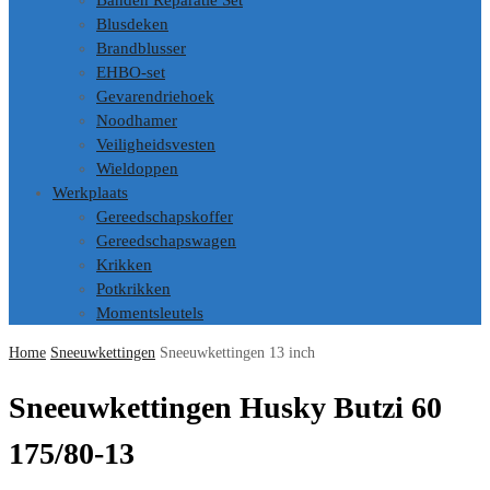
Banden Reparatie Set
Blusdeken
Brandblusser
EHBO-set
Gevarendriehoek
Noodhamer
Veiligheidsvesten
Wieldoppen
Werkplaats
Gereedschapskoffer
Gereedschapswagen
Krikken
Potkrikken
Momentsleutels
Home
Sneeuwkettingen
Sneeuwkettingen 13 inch
Sneeuwkettingen Husky Butzi 60
175/80-13