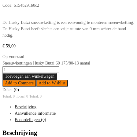
Code:
6154b291b0c2
De Husky Butzi sneeuwketting is een eenvoudig te monteren sneeuwketting.
De Husky Butzi heeft slechts een vrije ruimte van 9 mm achter de band
nodig.
€
59,00
Op voorraad
Sneeuwkettingen Husky Butzi 60 175/80-13 aantal
Toevoegen aan winkelwagen
Add to Compare
Add to Wishlist
Delen (0)
Totaal: 0
Totaal: 0
Totaal: 0
Beschrijving
Aanvullende informatie
Beoordelingen (0)
Beschrijving