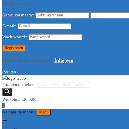
Registreren
Gebruikersnaam
*
E-mail
*
Wachtwoord
*
Heb je al een account?
Inloggen
(Sluiten)
Producten zoeken
Winkelmand
€
0,00
0
Ga naar de inhoud
Menu