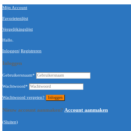
Mijn Account
Favorietenlijst
Vergelijkingslijst
Hallo.
Inloggen
|
Registreren
Inloggen
Gebruikersnaam
*
Wachtwoord
*
Wachtwoord vergeten?
Nieuw account aanmaken?
Account aanmaken
(Sluiten)