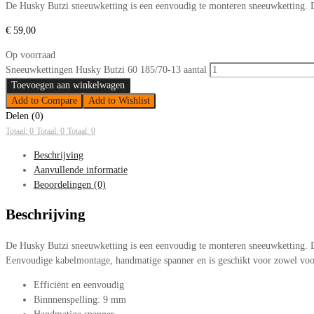
De Husky Butzi sneeuwketting is een eenvoudig te monteren sneeuwketting. D
€
59,00
Op voorraad
Sneeuwkettingen Husky Butzi 60 185/70-13 aantal
Toevoegen aan winkelwagen
Add to Compare
Add to Wishlist
Delen (0)
Totaal: 0
Totaal: 0
Totaal: 0
Beschrijving
Aanvullende informatie
Beoordelingen (0)
Beschrijving
De Husky Butzi sneeuwketting is een eenvoudig te monteren sneeuwketting. De
Eenvoudige kabelmontage, handmatige spanner en is geschikt voor zowel voor
Efficiënt en eenvoudig
Binnnenspelling: 9 mm