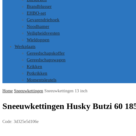
Brandblusser
EHBO-set
Gevarendriehoek
Noodhamer
Veiligheidsvesten
Wieldoppen
Werkplaats
Gereedschapskoffer
Gereedschapswagen
Krikken
Potkrikken
Momentsleutels
Home
Sneeuwkettingen
Sneeuwkettingen 13 inch
Sneeuwkettingen Husky Butzi 60 18
Code:
3d325e5d106e