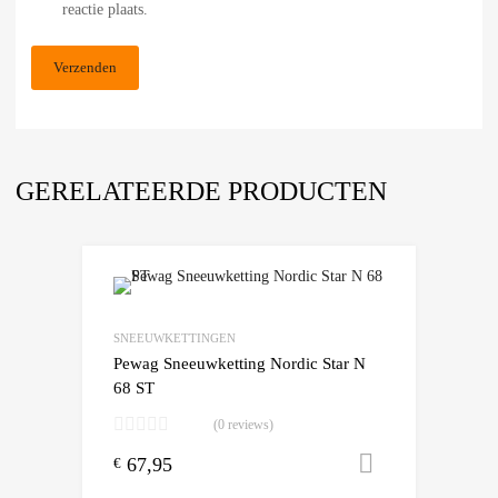
reactie plaats.
GERELATEERDE PRODUCTEN
Add to Wishlist
Add to Compare
SNEEUWKETTINGEN
Pewag Sneeuwketting Nordic Star N
68 ST
(0 reviews)
67,95
Toevoegen
€