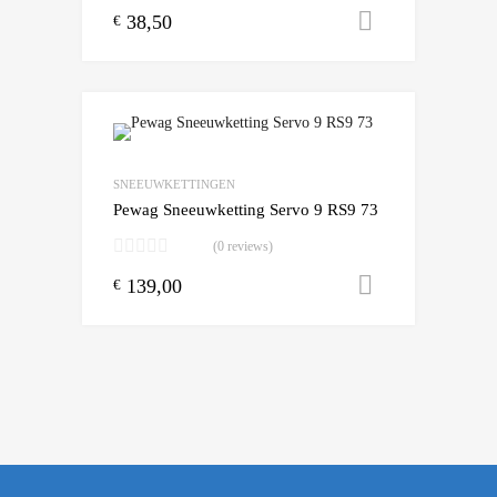
38,50
Toevoegen
€
Add to Wishlist
Add to Compare
SNEEUWKETTINGEN
Pewag Sneeuwketting Servo 9 RS9 73
(0 reviews)
139,00
Toevoegen
€