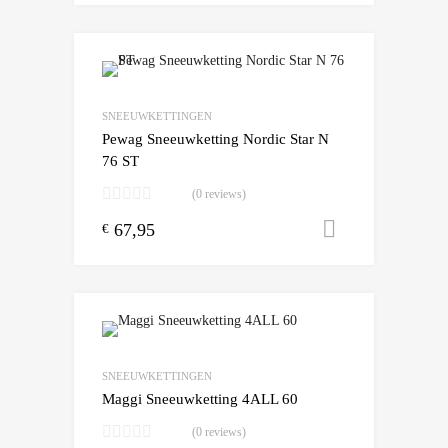
Add to Wishlist
Add to Compare
SNEEUWKETTINGEN
Pewag Sneeuwketting Nordic Star N
76 ST
(0 reviews)
67,95
Toevoegen
€
Add to Wishlist
Add to Compare
SNEEUWKETTINGEN
Maggi Sneeuwketting 4ALL 60
(0 reviews)