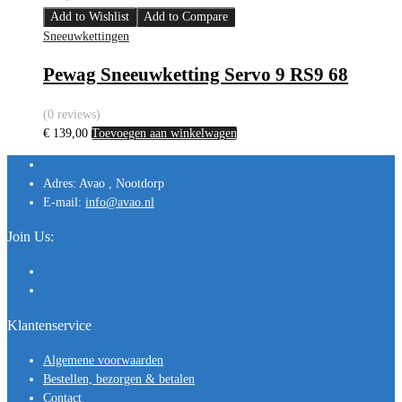
Add to Wishlist
Add to Compare
Sneeuwkettingen
Pewag Sneeuwketting Servo 9 RS9 68
(0 reviews)
€
139,00
Toevoegen aan winkelwagen
Adres:
Avao , Nootdorp
E-mail:
info@avao.nl
Join Us:
Klantenservice
Algemene voorwaarden
Bestellen, bezorgen & betalen
Contact