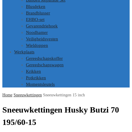
Banden Reparatie Set
Blusdeken
Brandblusser
EHBO-set
Gevarendriehoek
Noodhamer
Veiligheidsvesten
Wieldoppen
Werkplaats
Gereedschapskoffer
Gereedschapswagen
Krikken
Potkrikken
Momentsleutels
Home
Sneeuwkettingen
Sneeuwkettingen 15 inch
Sneeuwkettingen Husky Butzi 70
195/60-15