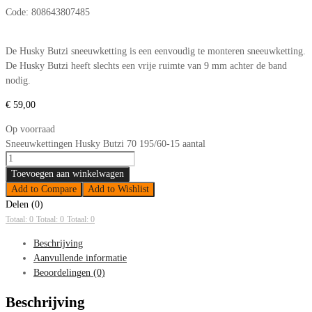
Code:
808643807485
De Husky Butzi sneeuwketting is een eenvoudig te monteren sneeuwketting.
De Husky Butzi heeft slechts een vrije ruimte van 9 mm achter de band
nodig.
€
59,00
Op voorraad
Sneeuwkettingen Husky Butzi 70 195/60-15 aantal
Toevoegen aan winkelwagen
Add to Compare
Add to Wishlist
Delen (0)
Totaal: 0
Totaal: 0
Totaal: 0
Beschrijving
Aanvullende informatie
Beoordelingen (0)
Beschrijving