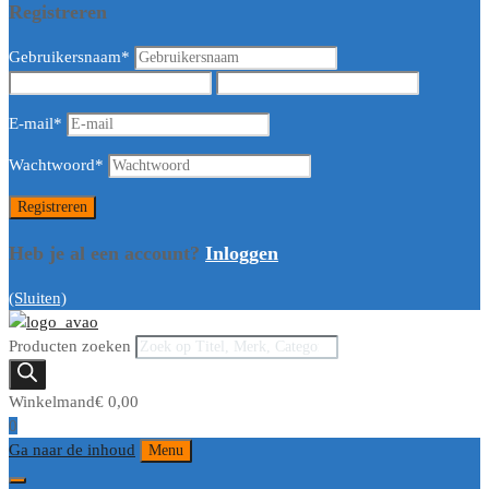
Registreren
Gebruikersnaam
*
E-mail
*
Wachtwoord
*
Heb je al een account?
Inloggen
(Sluiten)
Producten zoeken
Winkelmand
€
0,00
0
Ga naar de inhoud
Menu