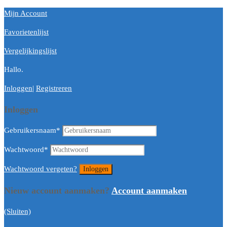
Mijn Account
Favorietenlijst
Vergelijkingslijst
Hallo.
Inloggen
|
Registreren
Inloggen
Gebruikersnaam
*
Wachtwoord
*
Wachtwoord vergeten?
Nieuw account aanmaken?
Account aanmaken
(Sluiten)