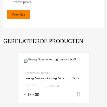
reactie plaats.
GERELATEERDE PRODUCTEN
Add to Wishlist
Add to Compare
SNEEUWKETTINGEN
Pewag Sneeuwketting Servo 9 RS9 73
(0 reviews)
139,00
Toevoegen
€