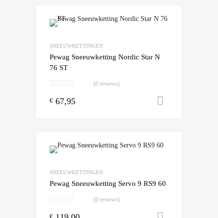
Add to Wishlist
Add to Compare
SNEEUWKETTINGEN
Pewag Sneeuwketting Nordic Star N
76 ST
(0 reviews)
67,95
Toevoegen
€
Add to Wishlist
Add to Compare
SNEEUWKETTINGEN
Pewag Sneeuwketting Servo 9 RS9 60
(0 reviews)
119,00
Toevoegen
€