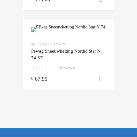
Add to Wishlist
Add to Compare
SNEEUWKETTINGEN
Pewag Sneeuwketting Nordic Star N
74 ST
(0 reviews)
67,95
Toevoegen
€