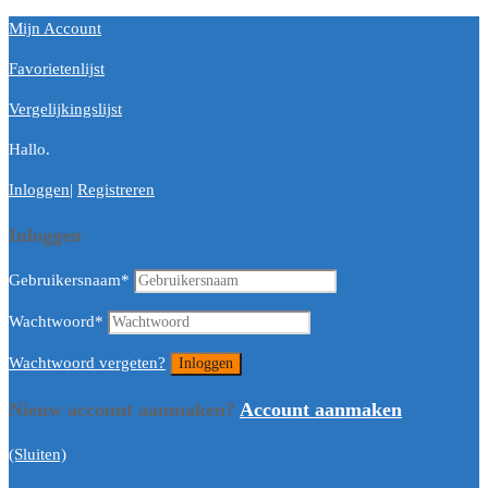
Mijn Account
Favorietenlijst
Vergelijkingslijst
Hallo.
Inloggen
|
Registreren
Inloggen
Gebruikersnaam
*
Wachtwoord
*
Wachtwoord vergeten?
Nieuw account aanmaken?
Account aanmaken
(Sluiten)