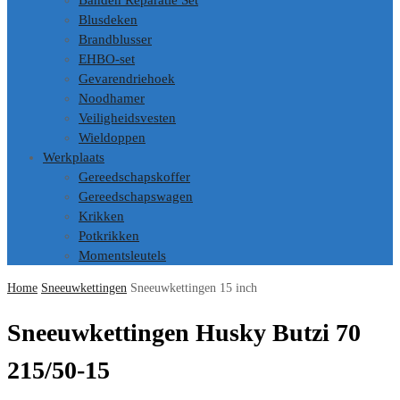
Banden Reparatie Set
Blusdeken
Brandblusser
EHBO-set
Gevarendriehoek
Noodhamer
Veiligheidsvesten
Wieldoppen
Werkplaats
Gereedschapskoffer
Gereedschapswagen
Krikken
Potkrikken
Momentsleutels
Home
Sneeuwkettingen
Sneeuwkettingen 15 inch
Sneeuwkettingen Husky Butzi 70
215/50-15