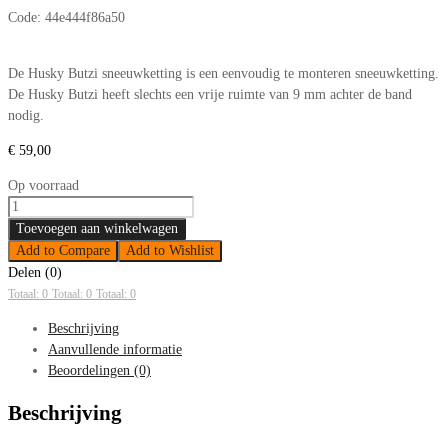
Code:
44e444f86a50
De Husky Butzi sneeuwketting is een eenvoudig te monteren sneeuwketting.
De Husky Butzi heeft slechts een vrije ruimte van 9 mm achter de band
nodig.
€
59,00
Op voorraad
Sneeuwkettingen
Husky
Toevoegen aan winkelwagen
Butzi
Add to Compare
Add to Wishlist
70
Delen (0)
215/50-
Totaal: 0
Totaal: 0
Totaal: 0
15
Beschrijving
aantal
Aanvullende informatie
Beoordelingen (0)
Beschrijving