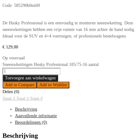
Code:
585290b0ed49
De Husky Professional is een eenvoudig te monteren sneeuwketting. Deze
sneeuwkettingen hebben een vrije ruimte van 16 mm achter de band nodig.
Ideaal voor de SUV en 4×4 voertuigen, of professionele bestelwagens
€
129,00
Op voorraad
Sneeuwkettingen Husky Professional 185/75-16 aantal
Toevoegen aan winkelwagen
Add to Compare
Add to Wishlist
Delen (0)
Totaal: 0
Totaal: 0
Totaal: 0
Beschrijving
Aanvullende informatie
Beoordelingen (0)
Beschrijving