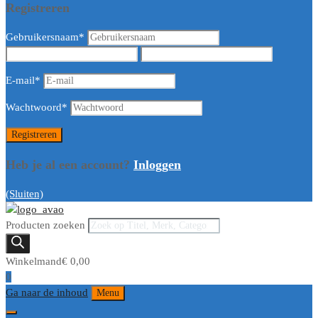
Registreren
Gebruikersnaam
*
E-mail
*
Wachtwoord
*
Heb je al een account?
Inloggen
(Sluiten)
Producten zoeken
Winkelmand
€
0,00
0
Ga naar de inhoud
Menu