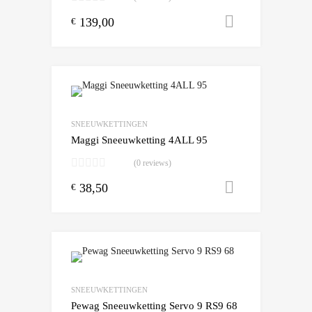
139,00
Toevoegen
€
Add to Wishlist
Add to Compare
SNEEUWKETTINGEN
Maggi Sneeuwketting 4ALL 95
(0 reviews)
38,50
Toevoegen
€
Add to Wishlist
Add to Compare
SNEEUWKETTINGEN
Pewag Sneeuwketting Servo 9 RS9 68