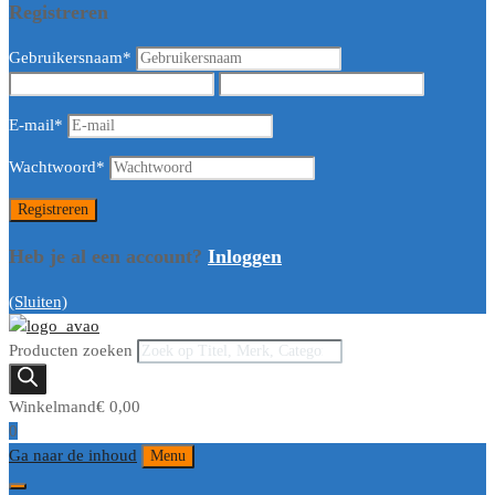
Registreren
Gebruikersnaam
*
E-mail
*
Wachtwoord
*
Heb je al een account?
Inloggen
(Sluiten)
Producten zoeken
Winkelmand
€
0,00
0
Ga naar de inhoud
Menu