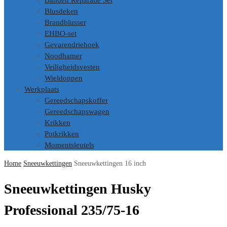
Banden Reparatie Set
Blusdeken
Brandblusser
EHBO-set
Gevarendriehoek
Noodhamer
Veiligheidsvesten
Wieldoppen
Werkplaats
Gereedschapskoffer
Gereedschapswagen
Krikken
Potkrikken
Momentsleutels
Home
Sneeuwkettingen
Sneeuwkettingen 16 inch
Sneeuwkettingen Husky
Professional 235/75-16