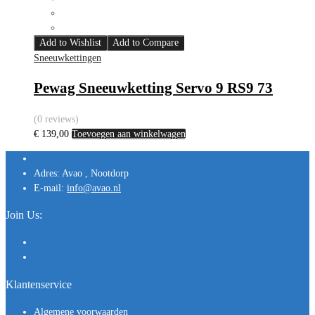
Add to Wishlist
Add to Compare
Sneeuwkettingen
Pewag Sneeuwketting Servo 9 RS9 73
(0 reviews)
€
139,00
Toevoegen aan winkelwagen
Adres:
Avao , Nootdorp
E-mail:
info@avao.nl
Join Us:
Klantenservice
Algemene voorwaarden