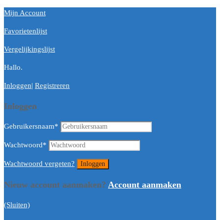
Mijn Account
Favorietenlijst
Vergelijkingslijst
Hallo.
Inloggen
|
Registreren
Inloggen
Gebruikersnaam
*
Wachtwoord
*
Wachtwoord vergeten?
Nieuw account aanmaken?
Account aanmaken
(Sluiten)