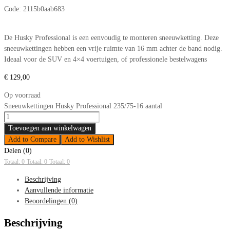
Code:
2115b0aab683
De Husky Professional is een eenvoudig te monteren sneeuwketting. Deze
sneeuwkettingen hebben een vrije ruimte van 16 mm achter de band nodig.
Ideaal voor de SUV en 4×4 voertuigen, of professionele bestelwagens
€
129,00
Op voorraad
Sneeuwkettingen Husky Professional 235/75-16 aantal
Toevoegen aan winkelwagen
Add to Compare
Add to Wishlist
Delen (0)
Totaal: 0
Totaal: 0
Totaal: 0
Beschrijving
Aanvullende informatie
Beoordelingen (0)
Beschrijving