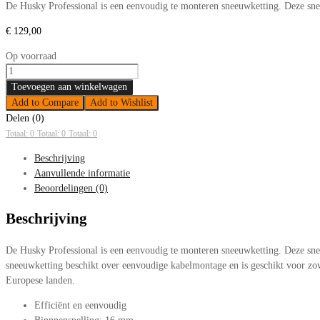
De Husky Professional is een eenvoudig te monteren sneeuwketting. Deze sne
€
129,00
Op voorraad
Sneeuwkettingen
Husky
Toevoegen aan winkelwagen
Professional
Add to Compare
Add to Wishlist
235/80-
Delen (0)
16
Totaal: 0
Totaal: 0
Totaal: 0
aantal
Beschrijving
Aanvullende informatie
Beoordelingen (0)
Beschrijving
De Husky Professional is een eenvoudig te monteren sneeuwketting. Deze sne
sneeuwketting beschikt over eenvoudige kabelmontage en is geschikt voor zo
Europese landen.
Efficiënt en eenvoudig