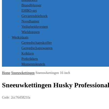
Brandblusser
EHBO-set
Gevarendriehoek
Noodhamer
Veiligheidsvesten
Wieldoppen
Werkplaats
Gereedschapskoffer
Gereedschapswagen
Krikken
Potkrikken
Momentsleutels
Home
Sneeuwkettingen
Sneeuwkettingen 16 inch
Sneeuwkettingen Husky Professional
Code:
2cc7645821fa