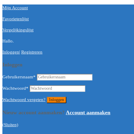
Mijn Account
Favorietenlijst
Vergelijkingslijst
Hallo.
Inloggen
|
Registreren
Inloggen
Gebruikersnaam
*
Wachtwoord
*
Wachtwoord vergeten?
Nieuw account aanmaken?
Account aanmaken
(Sluiten)