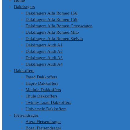
Home
inhoud
Dakdragers
Dakdragers Alfa Romeo 156
Dakdragers Alfa Romeo 159
Dakdragers Alfa Romeo Crosswagen
Dakdragers Alfa Romeo Mito
Dakdragers Alfa Romeo Stelvio
Dakdragers Audi A1
Dakdragers Audi A2
Dakdragers Audi A3
Dakdragers Audi A4
Dakkoffers
Farad Dakkoffers
Hapro Dakkoffers
Modula Dakkoffers
Thule Dakkoffers
Twinny Load Dakkoffers
Universele Dakkoffers
Fietsendrager
Atera Fietsendrager
Bosal Fietsendrager