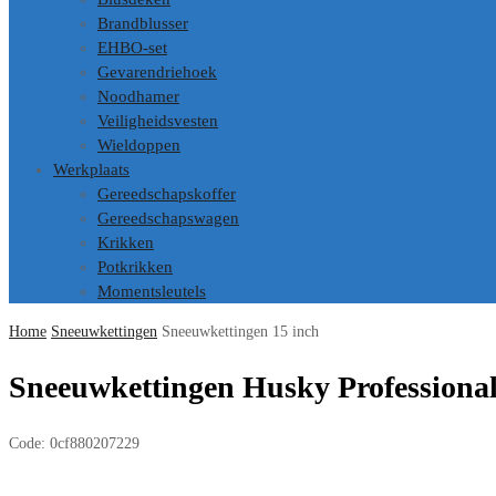
Brandblusser
EHBO-set
Gevarendriehoek
Noodhamer
Veiligheidsvesten
Wieldoppen
Werkplaats
Gereedschapskoffer
Gereedschapswagen
Krikken
Potkrikken
Momentsleutels
Home
Sneeuwkettingen
Sneeuwkettingen 15 inch
Sneeuwkettingen Husky Professional
Code:
0cf880207229