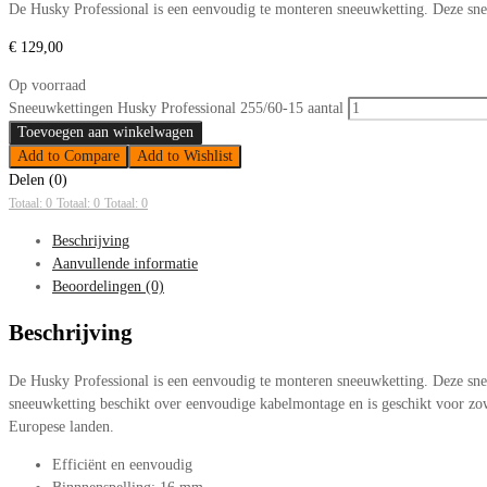
De Husky Professional is een eenvoudig te monteren sneeuwketting. Deze sne
€
129,00
Op voorraad
Sneeuwkettingen Husky Professional 255/60-15 aantal
Toevoegen aan winkelwagen
Add to Compare
Add to Wishlist
Delen (0)
Totaal: 0
Totaal: 0
Totaal: 0
Beschrijving
Aanvullende informatie
Beoordelingen (0)
Beschrijving
De Husky Professional is een eenvoudig te monteren sneeuwketting. Deze sne
sneeuwketting beschikt over eenvoudige kabelmontage en is geschikt voor zo
Europese landen.
Efficiënt en eenvoudig