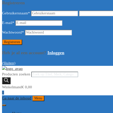
Registreren
Gebruikersnaam
*
E-mail
*
Wachtwoord
*
Heb je al een account?
Inloggen
(Sluiten)
Producten zoeken
Winkelmand
€
0,00
0
Ga naar de inhoud
Menu