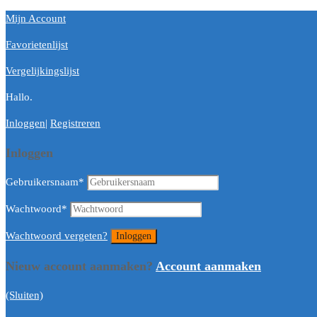
Mijn Account
Favorietenlijst
Vergelijkingslijst
Hallo.
Inloggen
|
Registreren
Inloggen
Gebruikersnaam
*
Wachtwoord
*
Wachtwoord vergeten?
Nieuw account aanmaken?
Account aanmaken
(Sluiten)