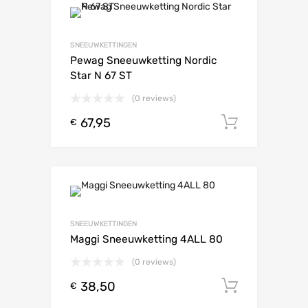
SNEEUWKETTINGEN
Pewag Sneeuwketting Nordic
Star N 67 ST
(0 reviews)
67,95
Toevoeg
€
SNEEUWKETTINGEN
Maggi Sneeuwketting 4ALL 80
(0 reviews)
38,50
Toevoeg
€