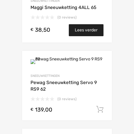
SNEEUWKETTINGEN
Maggi Sneeuwketting 4ALL 65
(0 reviews)
38,50
€
Lees verder
SNEEUWKETTINGEN
Pewag Sneeuwketting Servo 9
RS9 62
(0 reviews)
139,00
Toevoeg
€